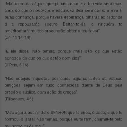
dela como das águas que já passaram. E a tua vida será mais
clara do que o meio-dia; a escuridão dela será como a alva. E
terás confiança, porque haverá esperança; olharás ao redor de
ti e repousarás seguro. Deitar-te-ás, e ninguém te
amedrontará; muitos procurarão obter o teu favor”.
(Jó, 11:16-19)
“E ele disse: Não temas; porque mais são os que estão
conosco do que os que estão com eles”.
(II Reis, 6:16)
“Não estejais inquietos por coisa alguma; antes as vossas
petições sejam em tudo conhecidas diante de Deus pela
oração e súplica, com ação de graças”.
(Filipenses, 4:6)
“Mas agora, assim diz o SENHOR que te criou, ó Jacó, e que te
formou, ó Israel: Não temas, porque eu te remi; chamei-te pelo
teu nome, tu és meu”.