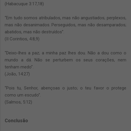
(Habacuque 3:17,18)
“Em tudo somos atribulados, mas não angustiados; perplexos,
mas não desanimados. Perseguidos, mas não desamparados;
abatidos, mas não destruídos”.
(II Corintios, 4:8,9)
“Deixo-lhes a paz; a minha paz lhes dou. Não a dou como o
mundo a dá. Não se perturbem os seus corações, nem
tenham medo”.
(João, 14:27)
“Pois tu, Senhor, abençoas o justo; o teu favor o protege
como um escudo”.
(Salmos, 5:12)
Conclusão