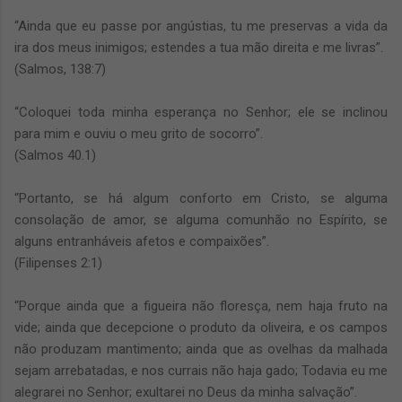
“Ainda que eu passe por angústias, tu me preservas a vida da
ira dos meus inimigos; estendes a tua mão direita e me livras”.
(Salmos, 138:7)
“Coloquei toda minha esperança no Senhor; ele se inclinou
para mim e ouviu o meu grito de socorro”.
(Salmos 40.1)
“Portanto, se há algum conforto em Cristo, se alguma
consolação de amor, se alguma comunhão no Espírito, se
alguns entranháveis afetos e compaixões”.
(Filipenses 2:1)
“Porque ainda que a figueira não floresça, nem haja fruto na
vide; ainda que decepcione o produto da oliveira, e os campos
não produzam mantimento; ainda que as ovelhas da malhada
sejam arrebatadas, e nos currais não haja gado; Todavia eu me
alegrarei no Senhor; exultarei no Deus da minha salvação”.