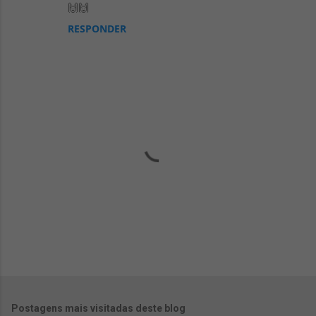
m
🙌🙌
e
RESPONDER
n
t
á
r
i
o
s
P
o
s
Postagens mais visitadas deste blog
t