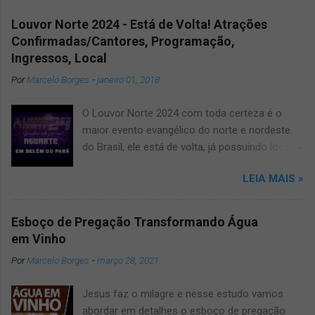
a
Louvor Norte 2024 - Está de Volta! Atrações
r
u
Confirmadas/Cantores, Programação,
m
Ingressos, Local
c
Por
Marcelo Borges
-
janeiro 01, 2018
o
m
e
O Louvor Norte 2024 com toda certeza é o
n
maior evento evangélico do norte e nordeste
t
do Brasil, ele está de volta, já possuindo local
á
confirmado para o grande evento, será no
r
LEIA MAIS »
i
novíssimo estádio Mangueirão. Informamos
o
que devido a pandemia um dos maiores
festivais de musicas evangélicas teve que dar
Esboço de Pregação Transformando Água
uma pausa, mas agora voltará a todo vapor,
em Vinho
por isso fique ligado, salve e compartilhe com
Por
Marcelo Borges
-
março 28, 2021
os amigos este artigo que aqui mesmo,
manteremos vocês muito bem informados
Jesus faz o milagre e nesse estudo vamos
sobre o louvor norte 2024 um dos maiores
abordar em detalhes o esboço de pregação