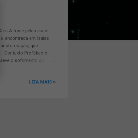
Cura A frase pelas suas
a, encontrada em Isaías
 transformação, que
 – Contexto Profético e
screve o sofrimento do
as transgressões...” ,
o pelas suas feridas
LEIA MAIS »
o completa do ser humano —
gressões, e moído por
e ele, e pelas suas feridas