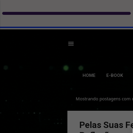
HOME
E-BOOK
Mostrando postagens com 
P
o
s
Pelas Suas F
t