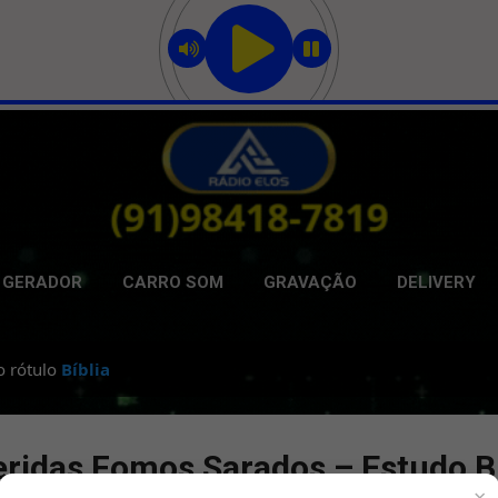
Pular para o conteúdo principal
GERADOR
CARRO SOM
GRAVAÇÃO
DELIVERY
o rótulo
Bíblia
eridas Fomos Sarados – Estudo Bí
×