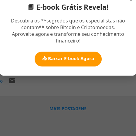
📘 E-book Grátis Revela!
o 24, 2025
Descubra os **segredos que os especialistas não
contam** sobre Bitcoin e Criptomoedas.
ignificado de “ Pelas Suas Feridas Fomos Sarados ” – Esperança e 
Aproveite agora e transforme seu conhecimento
idas fomos sarados é uma das declarações mais poderosas da Bíbli
financeiro!
5 . Ela carrega em si uma mensagem de cura espiritual, redenção e
rapassa o tempo e fala diretamente ao coração humano. Isaías 53:5
📥 Baixar E-book Agora
iritual Este versículo faz parte de uma profecia messiânica que de
vo do Senhor — Jesus Cristo. Ao dizer “mas ele foi ferido pelas noss
ías revela o plano divino para a salvação da humanidade. A expressã
io
os sarados não se refere apenas à cura física, mas à restauraçã
po, alma e espírito. "Mas ele foi ferido por causa das nossas trans
sa das nossas iniquidades; o castigo que nos traz a paz estava sobr
...
MAIS POSTAGENS