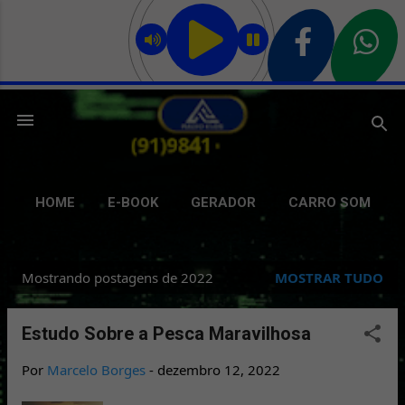
Pular para o conteúdo principal
HOME
E-BOOK
GERADOR
CARRO SOM
GRAVAÇÃO
DELIVERY
GIFS
MAIS…
Mostrando postagens de 2022
MOSTRAR TUDO
BATE PAPO
P
o
Estudo Sobre a Pesca Maravilhosa
s
Por
Marcelo Borges
-
dezembro 12, 2022
t
a