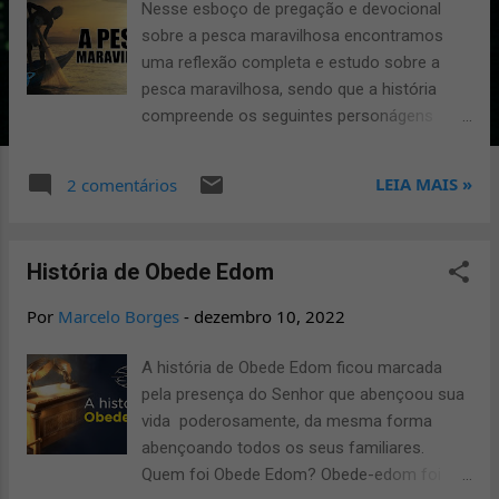
Nesse esboço de pregação e devocional
g
sobre a pesca maravilhosa encontramos
e
uma reflexão completa e estudo sobre a
pesca maravilhosa, sendo que a história
n
compreende os seguintes personágens
s
bíblicos: Pedro, André, Tiago e João. 7
Lições da Pesca Maravilhosa A palavra de
LEIA MAIS »
2 comentários
Deus conforme escreveu Lucas aponta
dessa forma o seguinte assunto “pesca
maravilhosa”: “E aconteceu que, num
História de Obede Edom
determinado dia, Cristo estava perto do lago
de Genesaré, e uma multidão o espremia de
Por
Marcelo Borges
-
dezembro 10, 2022
todos os lados para escutar a Palavra de
Jesus. Ele observou junto à beira do rio 2
A história de Obede Edom ficou marcada
barcos, abandonados ali por pescadores,
pela presença do Senhor que abençoou sua
que estavam lavando suas redes de pescar.
vida poderosamente, da mesma forma
E Cristo entrou em um dos barcos, o que
abençoando todos os seus familiares.
era de Simão, e lhe pediu que o afastasse
Quem foi Obede Edom? Obede-edom foi
um pouco da praia. E, assentando-se, do