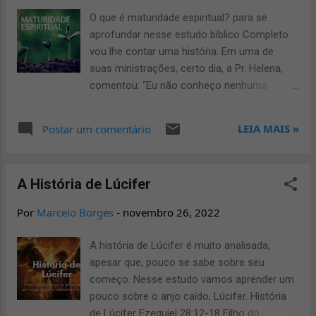
permitistes que Satanás enchesse o teu
O que é maturidade espiritual? para se
coração, induzindo-te a mentir ao Espírito
aprofundar nesse estudo bíblico Completo
Santo, para que ficasses com parte do valor
vou lhe contar uma história. Em uma de
do terreno? Mantê-lo contigo, porventura
suas ministrações, certo dia, a Pr. Helena,
não continuaria teu? E vendido, não estaria
comentou: “Eu não conheço nenhuma
todo o dinheiro em teu poder? Como
pessoa forte que não tenha tido um
pudestes permitir que tais ideias
passado difícil. Deus usa o fogo para nos
LEIA MAIS »
Postar um comentário
dominassem tua vontade? (Atos 5:3-4) Ao
modelar, porém se Ele não te livrar do fogo,
ouvir essas palavras Ananias caiu morto.
mas sim, vai te livrar no fogo”. recordei-me
Seu corpo foi retirado imediatamente e logo
dessa frase no instante que reconheci os
sepultado. Após 3 horas sua esposa Safira
A História de Lúcifer
versículos sobre “maturidade espiritual” pois
chegou, sem saber que ...
todos nós somos maduros o suficiente para
Por
Marcelo Borges
-
novembro 26, 2022
nos submeter a processos no fogo que
certamente não serão fáceis. Estudo Bíblico
A história de Lúcifer é muito analisada,
Sobre Maturidade Espiritual A Humanidade
apesar que, pouco se sabe sobre seu
pode até conseguir agum tipo de maturidade
começo. Nesse estudo vamos aprender um
espiritual fabuloso, a partir do momento em
pouco sobre o anjo caído, Lúcifer. História
que estejam todos dispostos a passar pelos
de Lúcifer Ezequiel 28:12-18 Filho do