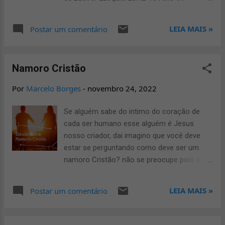
processos que o Deus vai permitindo e
homem, levanta uma lamentação sobre o rei
realizando todos os dias, semelhante a uma
de Tiro, e dize-lhe: Assim diz o Senhor DEUS:
LEIA MAIS »
Postar um comentário
permanência na casa do oleiro: “Palavra do
Tu eras o selo da medida, cheio de
Eterno, o Senhor, que veio a Jeremias,
sabedoria e perfeito em formosura. 13
orientando: Dispõe-te, e desce à casa do
Estiveste no Éden, jardim de Deus; de toda a
oleiro e lá receberás a minha mensagem.
Namoro Cristão
pedra preciosa era a tua cobertura: sardônia,
Desci ...
topázio, diamante, turquesa, ônix, jaspe,
Por
Marcelo Borges
-
novembro 24, 2022
safira, carbúnculo, esmeralda e ouro; em ti
se faziam os teus tambores e os teus
Se alguém sabe do intimo do coração de
pífaros; no dia em que foste criado foram
cada ser humano esse alguém é Jesus
preparados. 14 Tu eras o querubim, ungido
nosso criador, dai imagino que você deve
para cobrir, e te estabeleci; no monte santo
estar se perguntando como deve ser um
de Deus estavas, no meio das pedras
namoro Cristão? não se preocupe pois aqui
afogueadas andavas. 15 Perfeito eras nos
neste estudo você irá aprender os
teus caminhos, desde o dia em que foste
meelhores conselhos para jovens Cristãos
LEIA MAIS »
Postar um comentário
criado, até que se achou iniqüidade em ti. 16
sobre namoro . Primeiramente, tenha em
Na multiplicação do teu comércio encheram
mente que Deus nos conhece como
o teu interior de violência, e pecaste; por
ninguém, pois foi ele que criou o homem e o