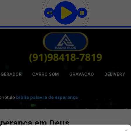
Pular para o conteúdo principal
GERADOR
CARRO SOM
GRAVAÇÃO
DELIVERY
o rótulo
bíblia palavra de esperança
sperança em Deus
×