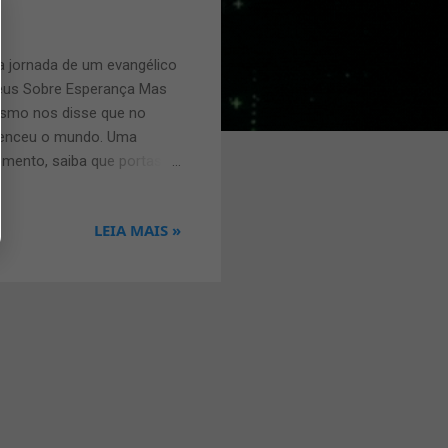
a jornada de um evangélico
Deus Sobre Esperança Mas
esmo nos disse que no
venceu o mundo. Uma
omento, saiba que portas
rê comenta um amém aí.
ente de
LEIA MAIS »
s bíblicas de esperança e
da reflexão sobre
rto e Esperança em Deus
çoar sua vida: "Po...