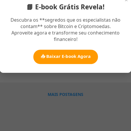
📘 E-book Grátis Revela!
o 19, 2021
ba que hoje tem uma palavra de Deus de esperança para você, pois 
Descubra os **segredos que os especialistas não
contam** sobre Bitcoin e Criptomoedas.
ntensa buscanco procurando constantemente a Jesus. Palavra de 
Aproveite agora e transforme seu conhecimento
vezes nos encontramos abatido e com pouca esperança, Cristo m
financeiro!
do teriamos aflições, porém devemos ter bom animo pois Jesus 
avra de Esperança Para Hoje E se você encontra-se assim neste m
abrirão para você, e a porta que Deus abre ninguém fecha, quem c
📥 Baixar E-book Agora
o na vida são etapas mas o principal você deve saber que independ
io
lquer circunstância Deus está com você. Essa reflexão de mensagen
é extremamente importante para você, o que nos leva a uma profun
erança em Deus para nossas vidas e nossa alma. Palavra de Confo
retanto, trago esse versículo de esperança e força de Deus para aben
MAIS POSTAGENS