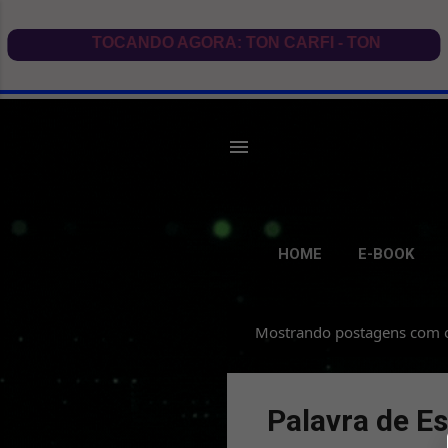
HOME
E-BOOK
Mostrando postagens com 
P
o
s
Palavra de E
t