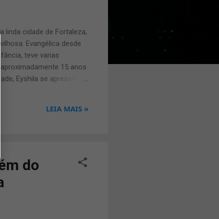
 linda cidade de Fortaleza,
ilhosa. Evangélica desde
ância, teve varias
om aproximadamente 15 anos
dade, Eyshila se apresenta
a, sua irmã Liz Lanne,
casada e tem 2 filhos.
LEIA MAIS »
de Vida”, presente em seu
el Music Direção: Marco
lém do
a