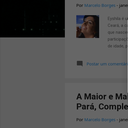
a
Por
Marcelo Borges
-
jane
g
Eyshila é 
e
Ceará, a c
n
que nasceu
s
participaç
de idade, 
como solis
Fernanda B
Postar um comentár
Assista o 
mais novo 
Túlio Dire
A Maior e Ma
Pará, Comple
Por
Marcelo Borges
-
jane