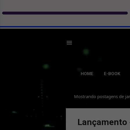
HOME
E-BOOK
Mostrando postagens de ja
P
o
s
Lançamento -
t