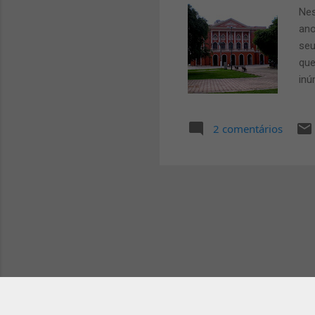
Nes
ano
seu
que
inú
das
Cap
2 comentários
tor
per
eco
res