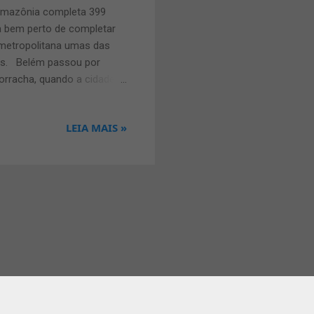
 Amazônia completa 399
ta bem perto de completar
 metropolitana umas das
es. Belém passou por
orracha, quando a cidade
 capital estrangeiro. A
rá se modernizou muito,
LEIA MAIS »
 do ano de 1920, com a
a em séria crise
ração da Amazônia ao
.