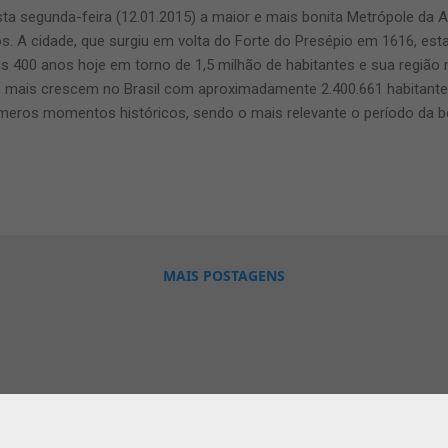
ta segunda-feira (12.01.2015) a maior e mais bonita Metrópole da
s. A cidade, que surgiu em volta do Forte do Presépio em 1616, es
s 400 anos hoje em torno de 1,5 milhão de habitantes e sua região
 mais crescem no Brasil com aproximadamente 2.400.661 habitant
meros momentos históricos, sendo o mais relevante o período da b
 mangueiras e o Pará receberam um enorme fluxo de imigrantes e de
ital Cultural da Amazônia conhecida popularmente por Belém do Pa
nando-se uma das mais belas cidades do nosso lindo Brasil. Depois
da do mercado mundial da Borracha para a Malásia, a Amazônia entr
nômica, no qual foi superada a partir do ano de 1960, com a integ
tante do Brasil, através das rodovias e, assim a expansão da frontei..
MAIS POSTAGENS
Tecnologia do Blogger