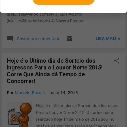
informações do local de entrega do brinde: 1) Rafaela
Oliveira (ro.....25@gmail.com) 2) Patricia Barbosa
(pat.....es@yahoo.com.br) 3) Luis Alberto
(lulu.....o@hotmail.com) 4) Nayara Bastos
(nayb.....a@gmail.com) 5) Michely Barbosa
(mbarb.....71@yahoo.com.br)
LEIA MAIS »
Postar um comentário
Hoje é o Ultimo dia de Sorteio dos
Ingressos Para o Louvor Norte 2015!
Corre Que Ainda dá Tempo de
Concorrer!
Por
Marcelo Borges
-
maio 14, 2015
Hoje é o Ultimo dia de Sorteio dos Ingressos
Para o Louvor Norte 2015! O sorteio será
realizado hoje 14 de maio de 2015 aqui no
site! os ganhadores serão notificados via e-