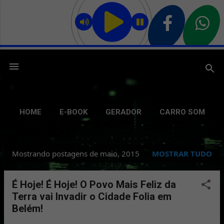
Pular para o conteúdo principal
HOME
E-BOOK
GERADOR
CARRO SOM
GRAVAÇÃO
DELIVERY
GIFS
MAIS…
Mostrando postagens de maio, 2015
MOSTRAR TUDO
BATE PAPO
P
o
É Hoje! É Hoje! O Povo Mais Feliz da
s
Terra vai Invadir o Cidade Folia em
t
Belém!
a