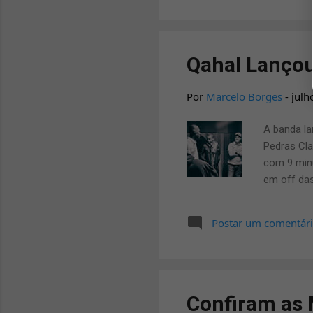
Qahal Lançou
Por
Marcelo Borges
-
julh
A banda la
Pedras Cla
com 9 minu
em off das
Postar um comentár
Confiram as 