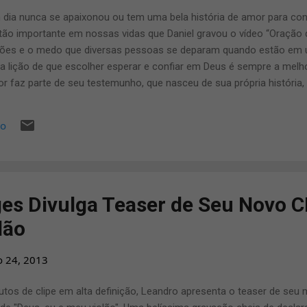
a nunca se apaixonou ou tem uma bela história de amor para cont
o importante em nossas vidas que Daniel gravou o vídeo “Oração 
ões e o medo que diversas pessoas se deparam quando estão em u
a lição de que escolher esperar e confiar em Deus é sempre a melho
or faz parte de seu testemunho, que nasceu de sua própria histór
pessoas que em algum momento em suas vidas passam por essa 
osas. Comentou Daniel Magalhães: “ Estou super feliz com o result
io
edificar a vida de muitos jovens e que eles entendam através des
 Deus, colocar os planos do Senhor em primeiro lugar é o que faz
 viver ao nosso lado.” O trabalho teve como direção Osvaldo Silva e A
es Divulga Teaser de Seu Novo C
lão
o 24, 2013
tos de clipe em alta definição, Leandro apresenta o teaser de seu 