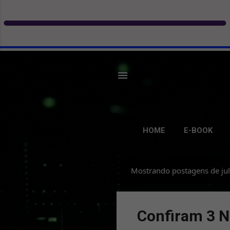
HOME
E-BOOK
Mostrando postagens de ju
P
o
s
Confiram 3 N
t