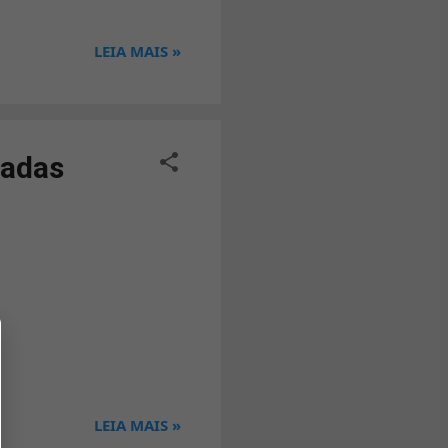
ar com o grande potencial
todos que gostam de ouvir
LEIA MAIS »
pel como o chat gospel
nadas
LEIA MAIS »