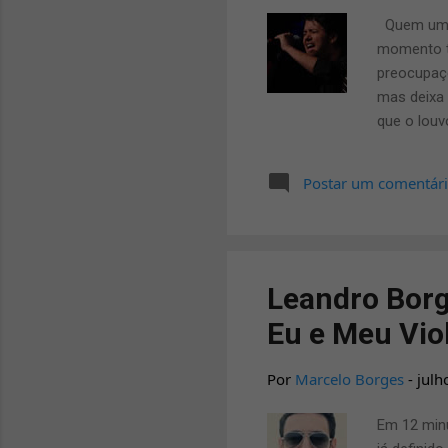
Quem um di
momento tã
preocupaç
mas deixa 
que o louv
todas as 
vidas amor
Postar um comentár
que possa 
confiar em
certa para
Leandro Borg
Eu e Meu Vio
Por
Marcelo Borges
-
julh
Em 12 minu