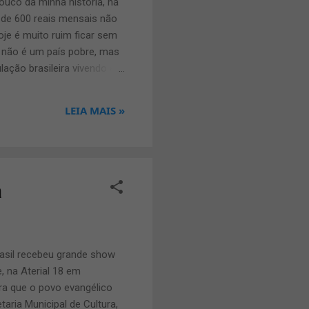
uco da minha história, há
 de 600 reais mensais não
je é muito ruim ficar sem
l não é um país pobre, mas
ação brasileira vivendo em
nha da pobreza. Isso
anos todos os anos 5%
LEIA MAIS »
ndependência financeira .
anceira dos sonhos eu já
s...
a
rasil recebeu grande show
, na Aterial 18 em
a que o povo evangélico
aria Municipal de Cultura,