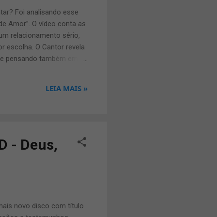
ar? Foi analisando esse
de Amor”. O vídeo conta as
m relacionamento sério,
r escolha. O Cantor revela
ia, e pensando também em
mesma situação em suas
ado desse trabalho. Espero
LEIA MAIS »
sa mensagem que esperar e
 encontrarmos a pessoa
bimael Jú...
D - Deus,
mais novo disco com título