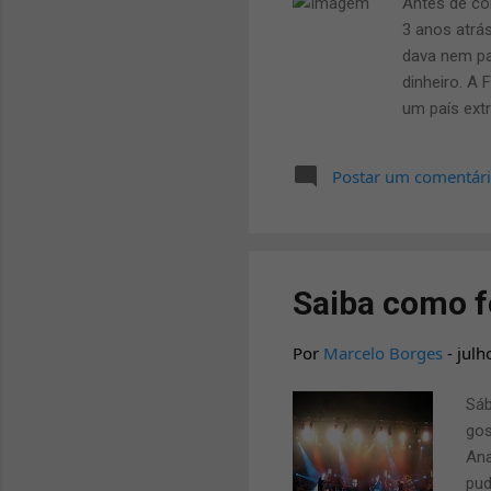
Antes de co
3 anos atrá
dava nem pa
dinheiro. A 
um país ext
famílias com
corresponde
Postar um comentár
desse total
Foi em uma 
trabalhava 
Saiba como f
Por
Marcelo Borges
-
julh
Sáb
gos
Ana
pud