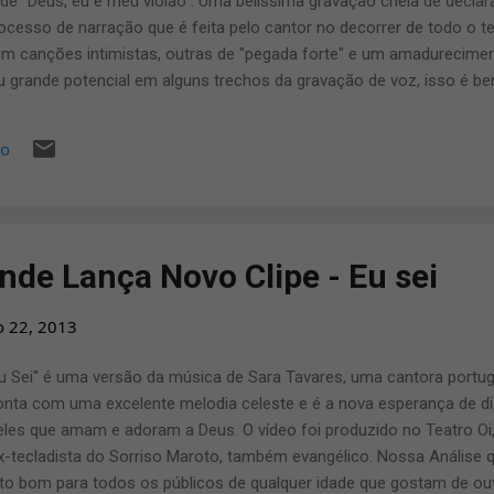
o de "Deus, eu e meu violão". Uma belíssima gravação cheia de decl
ocesso de narração que é feita pelo cantor no decorrer de todo o t
om canções intimistas, outras de "pegada forte" e um amadurecime
 grande potencial em alguns trechos da gravação de voz, isso é b
ndro: "Deus, eu e meu violão" é um projeto diferenciado, jamais vist
tempo, se tornou o trabalho mais importante de sua vida.” Com excl
io
ue a previsão de lançamento é para julho e o novo disco conta com 
compositora Vanilda Bordieri e Klayton Queiroz, além de um artista i
á uma das surpresas do CD. Sobre o que passo...
nde Lança Novo Clipe - Eu sei
o 22, 2013
u Sei" é uma versão da música de Sara Tavares, uma cantora portu
onta com uma excelente melodia celeste e é a nova esperança de di
les que amam e adoram a Deus. O vídeo foi produzido no Teatro Oi,
ex-tecladista do Sorriso Maroto, também evangélico. Nossa Análise q
ito bom para todos os públicos de qualquer idade que gostam de o