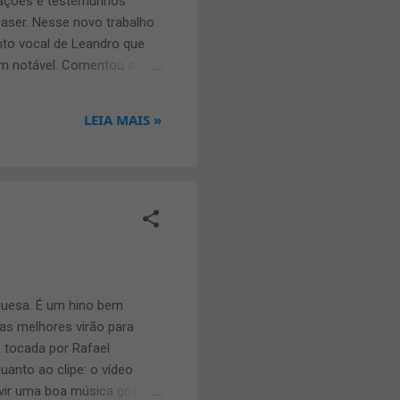
arações e testemunhos
easer. Nesse novo trabalho
nto vocal de Leandro que
em notável. Comentou o
o no Brasil que com o
usividade, o cantor nos
LEIA MAIS »
participações especiais da
nternacional, mas este
guesa. É um hino bem
as melhores virão para
 tocada por Rafael
uanto ao clipe: o vídeo
uvir uma boa música gospel