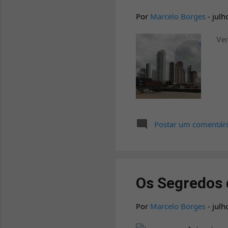
Por
Marcelo Borges
-
julh
Ver
Postar um comentár
Os Segredos 
Por
Marcelo Borges
-
julh