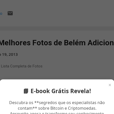
s são muito lindas e o arranjo musical também além de poder cont
antora Patrícia Rezende o clipe é uma excelente oportunidade para 
io
angélicas de qualidade principalmente nas grandes webs radio gos
pode curtir uma excelente sala de bate papo evangélico .
Melhores Fotos de Belém Adicio
o 19, 2013
 Lista Completa de Fotos
×
📘 E-book Grátis Revela!
Descubra os **segredos que os especialistas não
contam** sobre Bitcoin e Criptomoedas.
io
Aproveite agora e transforme seu conhecimento