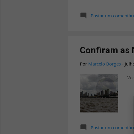
as melodia
vocal da c
Postar um comentár
músicas ev
onde você 
Confiram as 
Por
Marcelo Borges
-
julh
Ver
Postar um comentár