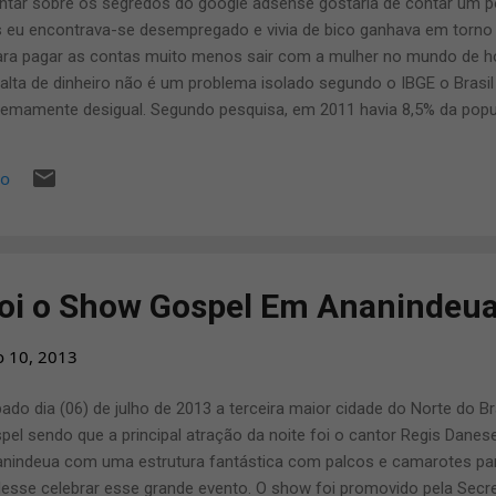
ntar sobre os segredos do google adsense gostaria de contar um po
s eu encontrava-se desempregado e vivia de bico ganhava em torno
ra pagar as contas muito menos sair com a mulher no mundo de ho
Falta de dinheiro não é um problema isolado segundo o IBGE o Brasi
remamente desigual. Segundo pesquisa, em 2011 havia 8,5% da popul
 renda inferior à linha de indigência e 15,1%, com renda inferior à li
 a 16 e 25 milhões de pessoas respectivamente, porém todos os 
io
 conseguem sair dessa zona de pobreza e conseguir a tão sonhada i
dessas buscas que conheci algo que me proporcionou uma vida fin
com o google adsense só não aplicava as técnicas corretas para con
oi o Show Gospel Em Ananindeu
o 10, 2013
ado dia (06) de julho de 2013 a terceira maior cidade do Norte do B
pel sendo que a principal atração da noite foi o cantor Regis Danese
nindeua com uma estrutura fantástica com palcos e camarotes par
esse celebrar esse grande evento. O show foi promovido pela Secret