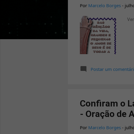
a
Por
Marcelo Borges
-
julh
g
Ver
e
n
s
Postar um comentár
Confiram o L
- Oração de 
Por
Marcelo Borges
-
julh