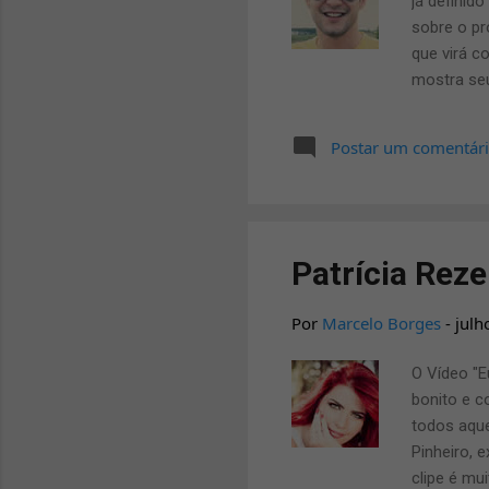
já definid
sobre o pr
que virá c
mostra seu
cantor Lea
passar do 
Postar um comentár
adiantou q
cantora e 
último ser
Patrícia Reze
Por
Marcelo Borges
-
julh
O Vídeo "E
bonito e c
todos aque
Pinheiro, 
clipe é mu