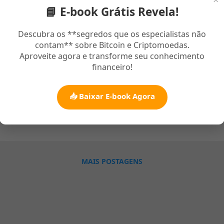
📘 E-book Grátis Revela!
ço 17, 2021
i na Elos você encontrará não só as musica gospel mais tocadas
Descubra os **segredos que os especialistas não
contam** sobre Bitcoin e Criptomoedas.
6, 2017, 2018, 2019, 2020, 2021 e 2022. como também os melhores
Aproveite agora e transforme seu conhecimento
s tocados no youtube. Música Gospel 2021 Lançamento As melhor
financeiro!
ê encontra em um unico lugar aqui na Radio Elos Belém pois cont
louvores antigos, louvores de adoração mais tocados, dentre outr
sagrados como fernandinho e muitos outros, por isso sua musica
📥 Baixar E-book Agora
 repesentada aqui em nossa radio e aplicativo. Qual a Importância
io
ração Mais Tocados? Nos dias atuais em que vivemos em plena p
ortância nos apegarmos com Deus engrandecendo e exaltando a ele
vador e ouvir musicas de adoração mais tocadas é uma forma de p
us pois só ele é o caminho a verdade e a vida...
MAIS POSTAGENS