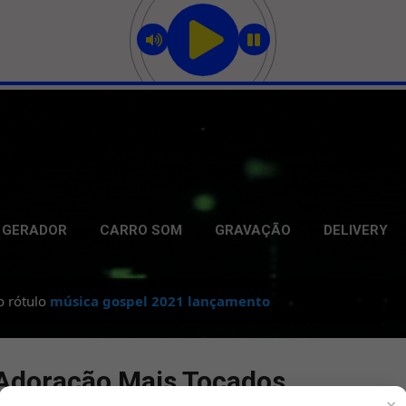
Pular para o conteúdo principal
GERADOR
CARRO SOM
GRAVAÇÃO
DELIVERY
o rótulo
música gospel 2021 lançamento
Adoração Mais Tocados
×