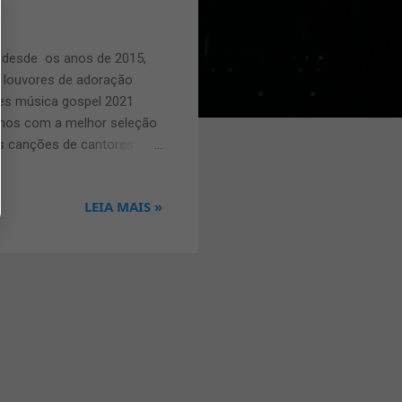
 desde os anos de 2015,
 louvores de adoração
es música gospel 2021
amos com a melhor seleção
as canções de cantores
 gospel 2021 está muito
 de Ouvir Louvores de
LEIA MAIS »
andemia é de extrema
 nosso unico e suficiente
oder se aproximar mais de