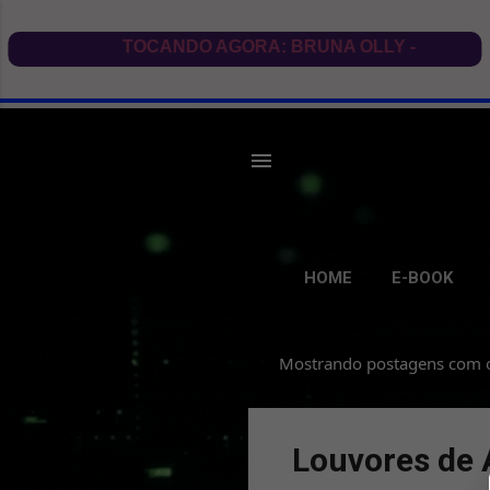
HOME
E-BOOK
Mostrando postagens com 
P
o
s
Louvores de 
t