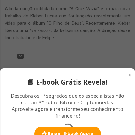
A linda canção intitulada como "A Cruz Vazia" é o mais novo
trabalho de Kleber Lucas que foi lançado recentemente um
vídeo para o álbum "O Filho de Deus". Recentemente, Kleber
liberou uma
live session
da belíssima canção. A direção desse
lindo trabalho é de Felipe.
C
×
o
📘 E-book Grátis Revela!
m
Descubra os **segredos que os especialistas não
e
contam** sobre Bitcoin e Criptomoedas.
n
Aproveite agora e transforme seu conhecimento
t
financeiro!
á
r
📥 Baixar E-book Agora