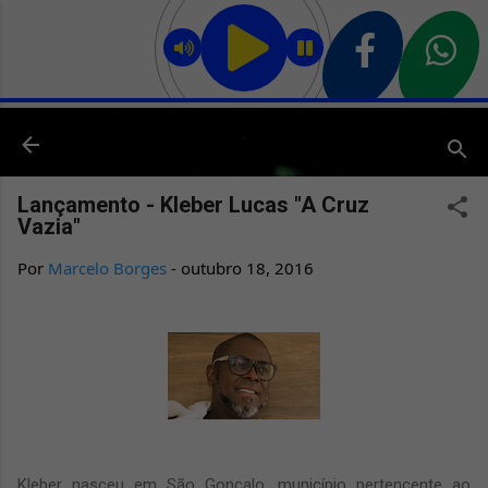
Pular para o conteúdo principal
Lançamento - Kleber Lucas "A Cruz
Vazia"
Por
Marcelo Borges
-
outubro 18, 2016
Kleber nasceu em São Gonçalo, município pertencente ao