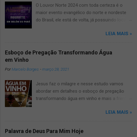
O Louvor Norte 2024 com toda certeza é o
maior evento evangélico do norte e nordeste
do Brasil, ele está de volta, já possuindo local
confirmado para o grande evento, será no
LEIA MAIS »
novíssimo estádio Mangueirão. Informamos
que devido a pandemia um dos maiores
festivais de musicas evangélicas teve que dar
Esboço de Pregação Transformando Água
uma pausa, mas agora voltará a todo vapor,
em Vinho
por isso fique ligado, salve e compartilhe com
Por
Marcelo Borges
-
março 28, 2021
os amigos este artigo que aqui mesmo,
manteremos vocês muito bem informados
Jesus faz o milagre e nesse estudo vamos
sobre o louvor norte 2024 um dos maiores
abordar em detalhes o esboço de pregação
eventos gospel do Brasil. O Louvor norte ano
transformando água em vinho e mais a frente
após ano vinha trazendo muitas surpresas, por
você vai entender o por quê. Pregação Água
isso fique conosco que manteremos vocês
LEIA MAIS »
em Vinho A pregação sobre transformação da
atualizados! Veja Também: ● carro som belém
agua em vinho tem muito a nos revelar, por
Porém qualquer novidade sobre o assunto
isso vamos mostrar biblicamente esse
manteremos vocês bem informados a
Palavra de Deus Para Mim Hoje
verdadeiro milagre de Jesus e o que podemos