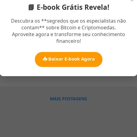
📘 E-book Grátis Revela!
to 07, 2014
excelente cantor gospel lança seu mais novo o sucesso, preciso ir,
Descubra os **segredos que os especialistas não
contam** sobre Bitcoin e Criptomoedas.
as e livrarias evangélicas de todo o Brasil, com sua voz marcante a
Aproveite agora e transforme seu conhecimento
s espaço nas radios gospel de todo o Brasil. Natural de Bonfinópolis
financeiro!
a na musica gospel desde seus 14 anos e gravou em seu trabalho 
ngélicos famosos como Anderson Freire. Faixas do CD: 01 - Tira o
sley Rós] 03 - Espirito Santo [Marcus Salles] 04 - Meu Abrigo 05 -
📥 Baixar E-book Agora
a Mim 07 - Preciso Ir [Thiago Godoi] 08 - Poe Teu Fogo Dentro de M
io
ei Bendito [Anderson Freire] 11 - Confio em Deus
MAIS POSTAGENS