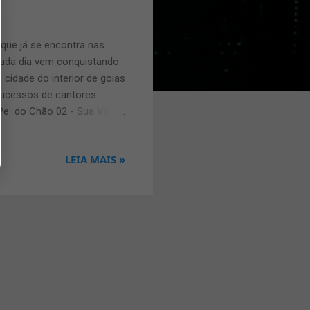
 que já se encontra nas
 cada dia vem conquistando
 cidade do interior de goias
sucessos de cantores
 Pe do Chão 02 - Sua Voz
 Eu Chamo Deus 06 - Olha
im 09 - Pai Perdoa-me 10 -
LEIA MAIS »