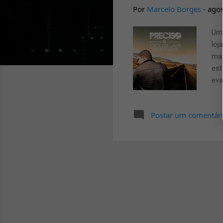
a
Por
Marcelo Borges
-
agos
g
Um 
e
loj
n
mai
s
est
eva
[We
Par
Postar um comentár
Ser