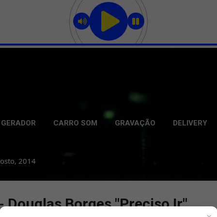
Pular para o conteúdo principal
GERADOR
CARRO SOM
GRAVAÇÃO
DELIVERY
osto, 2014
 Douglas Borges "Preciso Ir"
×