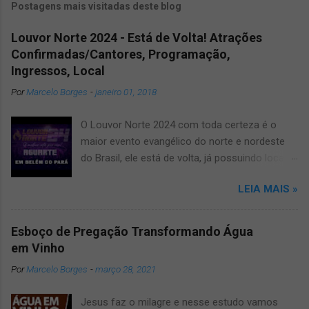
Postagens mais visitadas deste blog
Louvor Norte 2024 - Está de Volta! Atrações
Confirmadas/Cantores, Programação,
Ingressos, Local
Por
Marcelo Borges
-
janeiro 01, 2018
O Louvor Norte 2024 com toda certeza é o
maior evento evangélico do norte e nordeste
do Brasil, ele está de volta, já possuindo local
confirmado para o grande evento, será no
LEIA MAIS »
novíssimo estádio Mangueirão. Informamos
que devido a pandemia um dos maiores
festivais de musicas evangélicas teve que dar
Esboço de Pregação Transformando Água
uma pausa, mas agora voltará a todo vapor,
em Vinho
por isso fique ligado, salve e compartilhe com
Por
Marcelo Borges
-
março 28, 2021
os amigos este artigo que aqui mesmo,
manteremos vocês muito bem informados
Jesus faz o milagre e nesse estudo vamos
sobre o louvor norte 2024 um dos maiores