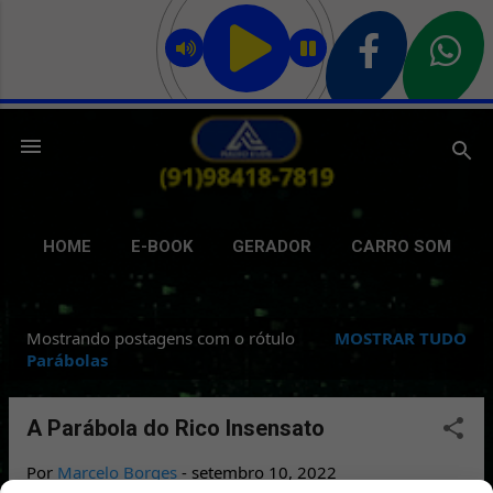
Pular para o conteúdo principal
HOME
E-BOOK
GERADOR
CARRO SOM
GRAVAÇÃO
DELIVERY
GIFS
MAIS…
Mostrando postagens com o rótulo
MOSTRAR TUDO
BATE PAPO
P
Parábolas
o
s
A Parábola do Rico Insensato
t
Por
Marcelo Borges
-
setembro 10, 2022
a