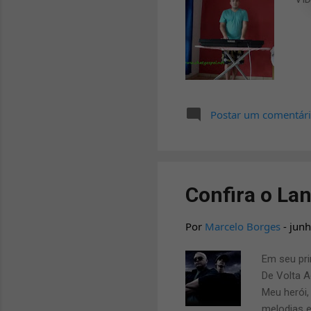
Postar um comentár
Confira o La
Por
Marcelo Borges
-
junh
Em seu pri
De Volta A
Meu herói,
melodias e