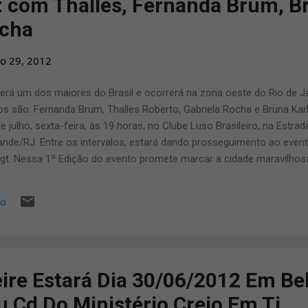
o: com Thalles, Fernanda Brum, B
ocha
o 29, 2012
erá um dos maiores do Brasil e ocorrerá na zona oeste do Rio de Ja
s são: Fernanda Brum, Thalles Roberto, Gabriela Rocha e Bruna Karl
de julho, sexta-feira, às 19 horas, no Clube Luso Brasileiro, na Estra
de/RJ. Entre os intervalos, estará dando prosseguimento ao event
gt. Nessa 1ª Edição do evento promete marcar a cidade maravilhos
ão e produção de evento gospel. Estima-se um público de aproxima
gélicos e não evangélicos. Será uma noite fantástica, onde juntos
io
a Jesus. A LM2 PRODUÇÕES ARTíSTICAS, como organizadora do eve
icar. Como um dos diretores e organizadores do evento, o atleta e 
eral do Flamengo) está bastante feliz com a mobilização em torno d
ire Estará Dia 30/06/2012 Em B
 Cd Do Ministério Creio Em Ti