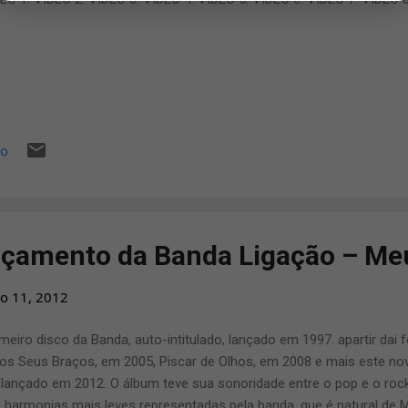
io
nçamento da Banda Ligação – Me
o 11, 2012
meiro disco da Banda, auto-intitulado, lançado em 1997. apartir dai 
os Seus Braços, em 2005, Piscar de Olhos, em 2008 e mais este nov
 lançado em 2012. O álbum teve sua sonoridade entre o pop e o roc
 harmonias mais leves representadas pela banda, que é natural de 