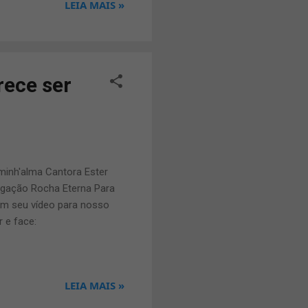
LEIA MAIS »
rança de que Brenda receba
ssa enfermidade. Segundo a
tem passado todo o tempo
rece ser
minh'alma Cantora Ester
egação Rocha Eterna Para
om seu vídeo para nosso
 e face:
LEIA MAIS »