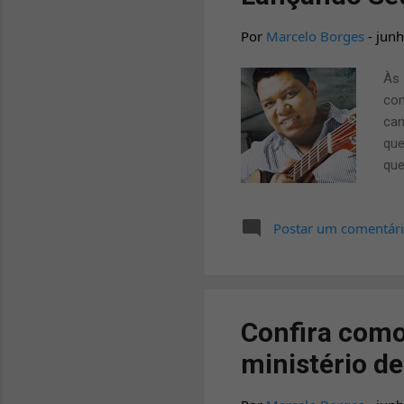
Por
Marcelo Borges
-
junh
Às 
com
can
que
que
Aqu
mil
Postar um comentár
Inf
886
Confira como
ministério de