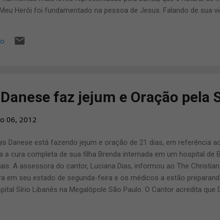
 Meu Herói foi fundamentado na pessoa de Jesus. Falando de sua vi
ua morte. Daí o objetivo da banda mostrar Jesus como um verdadei
anhou relançamento da música "Momentos" que foi gravada em 1992
io
alha para continuar na estrada, cumprindo sua missão. Nome das f
stor 03 Meu Herói 04 A Dor 05 A Missão 06 Falsa Paz 07 Eu Creio
 de Deus 11- Jesus Mais informações: Site: www.ba...
Danese faz jejum e Oração pela S
o 06, 2012
is Danese está fazendo jejum e oração de 21 dias, em referência ao 
a a cura completa de sua filha Brenda internada em um hospital de 
ais. A assessora do cantor, Luciana Dias, informou ao The Christia
ra em seu estado de segunda-feira e os médicos a estão preparando
pital Sírio Libanês na Megalópole São Paulo. O Cantor acredita qu
i no mundo” para fazer um bom trabalho no tratamento de sua queri
 inicio nesta terça-feira uma campanha de oração e jejum, pedindo