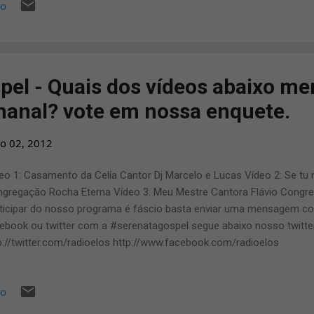
io
iais que participem também para ajudar a Brenda. Regis tem a espe
pleta cura, um verdadeiro milagre de Deus que livrará sua filha de
essora, Kelly, a mãe de Brenda é uma mulher forte e de oração e 
 sua filha, ficando várias vezes sem comer. Se...
pel - Quais dos vídeos abaixo me
anal? vote em nossa enquete.
o 02, 2012
eo 1: Casamento da Celía Cantor Dj Marcelo e Lucas Vídeo 2: Se tu 
gregação Rocha Eterna Vídeo 3: Meu Mestre Cantora Flávio Congr
ticipar do nosso programa é fáscio basta enviar uma mensagem c
ebook ou twitter com a #serenatagospel segue abaixo nosso twitter
p://twitter.com/radioelos http://www.facebook.com/radioelos
io