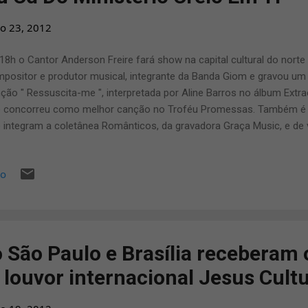
o 23, 2012
18h o Cantor Anderson Freire fará show na capital cultural do norte
positor e produtor musical, integrante da Banda Giom e gravou um
ção " Ressuscita-me ", interpretada por Aline Barros no álbum Extr
 concorreu como melhor canção no Troféu Promessas. Também é 
 integram a coletânea Românticos, da gravadora Graça Music, e de
i Estou Eu, de David Fantazzini, "Advogado Fiel" e "Sou Humano" de 
agre" de Brenda dos Santos, "Mestre e Loucura" de Liz Lanne O Show
io
ormações: METROPOLES CITY HALL - BELÉM, PA Contato : (21) 2752
5 / (28) 9921-8390 / 9915-6336
 São Paulo e Brasília receberam 
 louvor internacional Jesus Cult