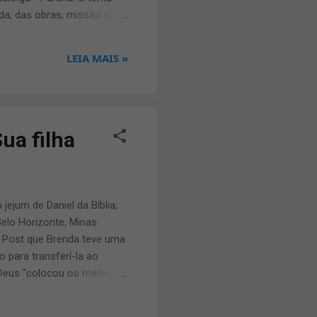
da, das obras, missão até
ro herói. No último disco
 no primeiro álbum. O
LEIA MAIS »
aixas do CD: 01- Momentos
 08 Meu Amigo 09 Meu Povo
ua filha
jejum de Daniel da Bíblia,
Belo Horizonte, Minas
n Post que Brenda teve uma
 para transferí-la ao
e Deus “colocou os médicos
da filha. Mesmo assim, ele
 aos seus amigos nas redes