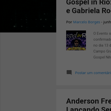
Gospel in Ri
a
e Gabriela R
g
e
Por
Marcelo Borges
-
junh
n
O Evento s
s
confirmado
no dia 13 
Campo Gran
Gospel Nih
organizaç
entre evan
Postar um comentár
louvando 
veio pra f
Moura (lat
Anderson Fre
Lançando Seu