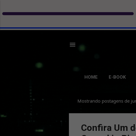
HOME
E-BOOK
Mostrando postagens de ju
P
o
s
Confira Um d
t