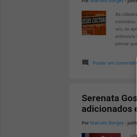
Por
Marcelo Borges
-
junh
As cidades
ministério,
vez, se ap
entrevista
pensar que
preciso fo
cantaram 
Postar um comentár
outras. Se
vezes. Che
Culture: A
Serenata Gos
adicionados 
Por
Marcelo Borges
-
junh
VÍD