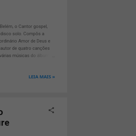
 Belém, o Cantor gospel,
 disco solo. Compôs a
aordinário Amor de Deus e
autor de quatro canções
 várias músicas do álbum
Bruna Karla, "Alvo do Teu
 será imperdível! Mais
LEIA MAIS »
-5420 / 9545-4756 / 3989-
o
ure