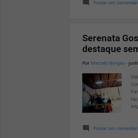
Postar um comentár
soc
com
ass
com
Serenata Gos
destaque sem
Por
Marcelo Borges
-
junh
Víd
Con
Par
fac
htt
Postar um comentár