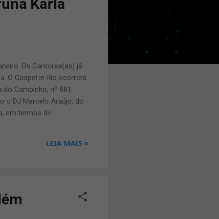
runa Karla
neiro. Os Cantores(as) já
a. O Gospel in Rio ocorrerá
da do Campinho, nº 881,
o o DJ Marcelo Araújo, do
a, em termos de
damente 30 mil pessoas
 estaremos adorando e
LEIA MAIS »
nto, mostra que realmente
também evangélico, Leo
o evento. São esperad...
elém