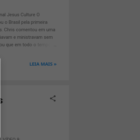
onal Jesus Culture O
ou o Brasil pela primeira
hts. Chris comentou em uma
saiavam e ministravam sem
rmou que em todo o tempo é
 conhecidas da banda, eles
Remains e Come Away e
LEIA MAIS »
asil e querem voltar mais
Pará. Sobre o Jesus
cal...
s
: VÍDEO 9: