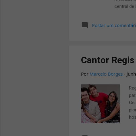
central de
mesmo de s
a banda g
Postar um comentár
grupo trab
02 Bom Pa
10- O amor
Cantor Regis 
Por
Marcelo Borges
-
junh
Reg
par
Ger
pio
hos
aqu
deu