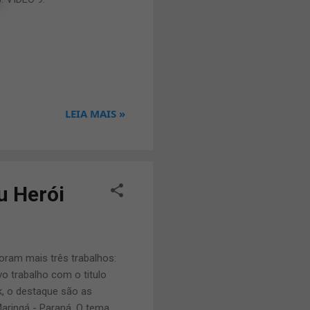
LEIA MAIS »
u Herói
foram mais três trabalhos:
o trabalho com o titulo
k, o destaque são as
Maringá - Paraná. O tema