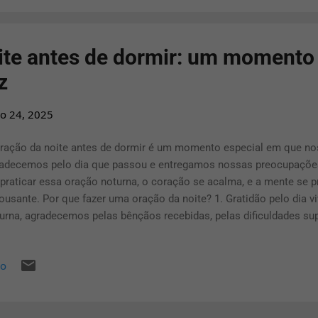
vérbios 4:20-22 “Filho meu, atenta para as minhas palavras, às minh
ite antes de dormir: um momento
z
o 24, 2025
ração da noite antes de dormir é um momento especial em que n
adecemos pelo dia que passou e entregamos nossas preocupações
praticar essa oração noturna, o coração se acalma, e a mente se 
ousante. Por que fazer uma oração da noite? 1. Gratidão pelo dia v
urna, agradecemos pelas bênçãos recebidas, pelas dificuldades s
alegria. Esse ato de gratidão ajuda a fortalecer a fé e a confiança 
iedades e preocupações Ao confessar nossos medos e cansaços n
io
timos um alívio interno. Essa confissão silenciosa permite que 
ústias a Deus, pedindo por proteção enquanto descansamos. 3. Pro
o Muitas pessoas fazem uma oração de proteção noturna, pedindo 
s familiares. Essa prática proporciona segurança emocional e espi