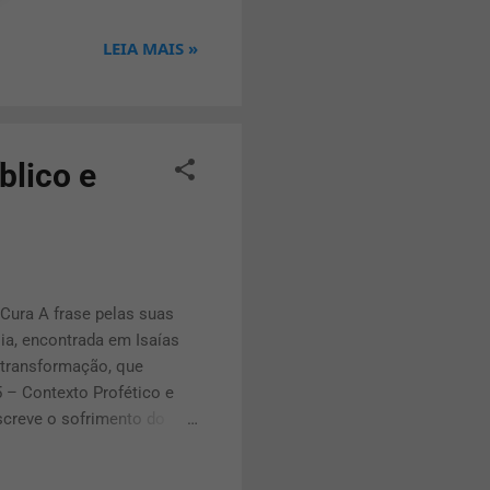
esus, em nome do Pai e do
LEIA MAIS »
toda influência espiritual
blico e
Cura A frase pelas suas
ia, encontrada em Isaías
 transformação, que
 – Contexto Profético e
escreve o sofrimento do
sas transgressões...” ,
ão pelas suas feridas