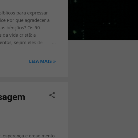
íblicos para expressar
ice Por que agradecer a
elas bênçãos? Os 50
da vida cristã: a
ntos, sejam eles de
a a perceber que cada dia é
os , aprendemos a confiar
LEIA MAIS »
gens de agradecimento a
nsagem
, esperança e crescimento