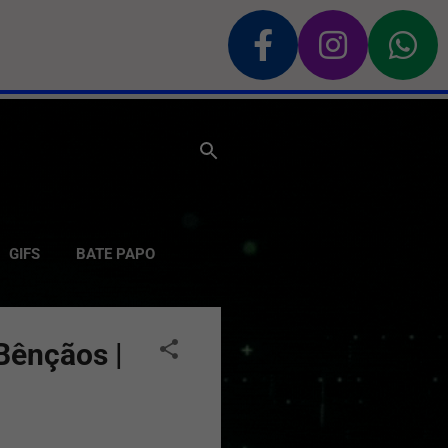
GIFS
BATE PAPO
Bênçãos |