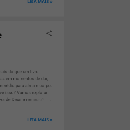
LEIA MAIS »
o completa do ser humano —
sgressões, e moído por
re ele, e pelas suas
e
mais do que um livro
oas, em momentos de dor,
remédio para alma e corpo.
ove isso? Vamos explorar
avra de Deus é remédio?
staurador das Escrituras
mo um medicamento atua
LEIA MAIS »
urar a paz interior, renovar
 Deus é remédio 📖