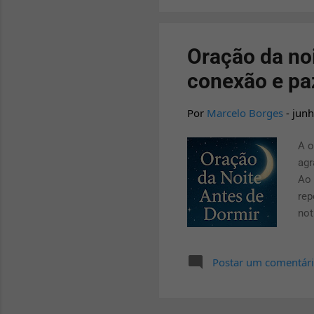
Pro
Oração da no
conexão e pa
Por
Marcelo Borges
-
junh
A o
agr
Ao 
rep
not
de 
ans
Postar um comentár
sen
ang
son
seu