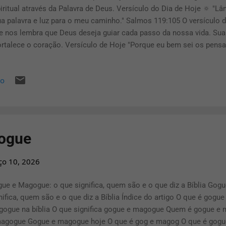
iritual através da Palavra de Deus. Versículo do Dia de Hoje 🔅 "
ua palavra e luz para o meu caminho." Salmos 119:105 O versículo 
e nos lembra que Deus deseja guiar cada passo da nossa vida. Sua
ortalece o coração. Versículo de Hoje "Porque eu bem sei os pen
peito, diz o Senhor; pensamentos de paz e não de mal." Jeremias 
erança para você. Mesmo diante das dificuldades, Ele continua tra
io
avra do Dia: Crescimento ...
ogue
ço 10, 2026
ue e Magogue: o que significa, quem são e o que diz a Bíblia Go
nifica, quem são e o que diz a Bíblia Índice do artigo O que é gog
ogue na bíblia O que significa gogue e magogue Quem é gogue e 
agogue Gogue e magogue hoje O que é gog e magog O que é gog