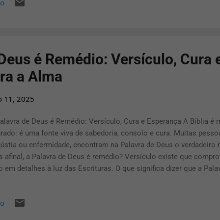
io
os sarados não se refere apenas à cura física, mas à restauraçã
po, alma e espírito. "Mas ele foi ferido por causa das nossas tran
sa das nossas iniquidades; o castigo que nos traz a paz estava sob
idas fom...
Deus é Remédio: Versículo, Cura 
ra a Alma
o 11, 2025
alavra de Deus é Remédio: Versículo, Cura e Esperança A Bíblia é 
rado: é uma fonte viva de sabedoria, consolo e cura. Muitas pess
ústia ou enfermidade, encontram na Palavra de Deus o verdadeiro 
 afinal, a Palavra de Deus é remédio? Versículo existe que compr
o em detalhes à luz das Escrituras. O que significa dizer que a Pal
er que a Palavra de Deus é remédio significa reconhecer o poder re
re o nosso espírito, mente e até sobre o corpo físico. Assim co
io
ando ou aliviando dores, os versículos bíblicos têm o poder de resta
forças e fortalecer a fé. Versículos que mostram que a Palavra de