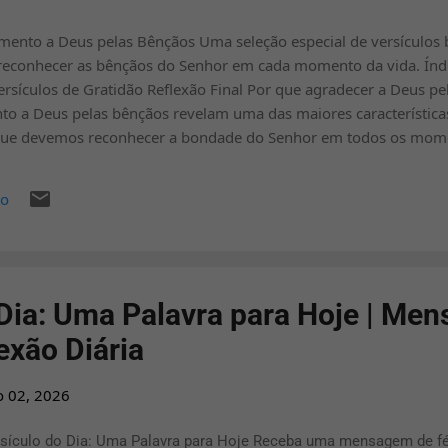
mento a Deus pelas Bênçãos Uma seleção especial de versículos b
 e reconhecer as bênçãos do Senhor em cada momento da vida. Índ
rsículos de Gratidão Reflexão Final Por que agradecer a Deus p
to a Deus pelas bênçãos revelam uma das maiores características 
a que devemos reconhecer a bondade do Senhor em todos os mome
. Praticar a gratidão fortalece a fé, renova a esperança e nos ajud
ditar nestes 50 versículos de agradecimento a Deus pelas bênçã
io
r. As pesquisas por termos como versículos de gratidão , mensa
nçãos de Deus e palavra de gratidão c...
 Dia: Uma Palavra para Hoje | Me
lexão Diária
o 02, 2026
sículo do Dia: Uma Palavra para Hoje Receba uma mensagem de fé