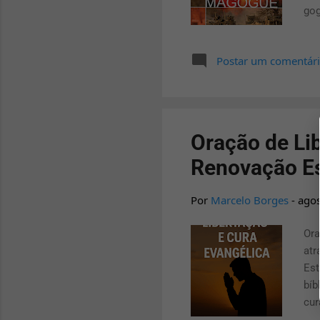
gog
aco
ent
Postar um comentár
são
est
pov
apo
Oração de Li
Renovação Es
Por
Marcelo Borges
-
agos
Ora
atr
Est
bíb
cur
oti