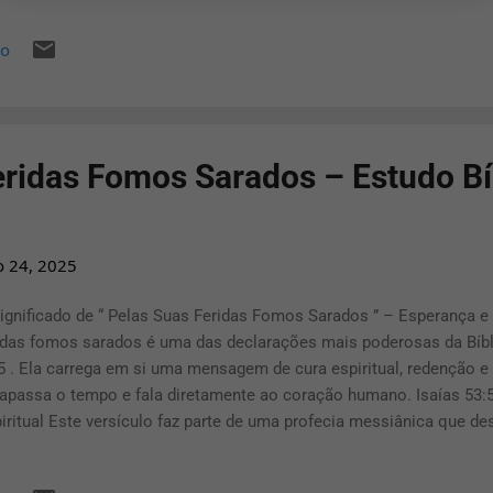
ção de libertação e cura evangélica pessoal ou coletiva: Senhor J
io
írito Santo, declaro libertação e cura sobre minha vida. Renuncio a 
m e entrego todas as enfermidades ao poder do sangue de Cri...
eridas Fomos Sarados – Estudo Bí
o 24, 2025
ignificado de “ Pelas Suas Feridas Fomos Sarados ” – Esperança e 
idas fomos sarados é uma das declarações mais poderosas da Bíbl
5 . Ela carrega em si uma mensagem de cura espiritual, redenção e
rapassa o tempo e fala diretamente ao coração humano. Isaías 53:5
iritual Este versículo faz parte de uma profecia messiânica que d
vo do Senhor — Jesus Cristo. Ao dizer “mas ele foi ferido pelas nos
ías revela o plano divino para a salvação da humanidade. A express