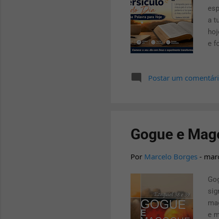
esp
a t
hoj
e f
res
esp
Postar um comentár
Pal
Gogue e Mag
Por
Marcelo Borges
-
mar
Gog
sig
mag
e m