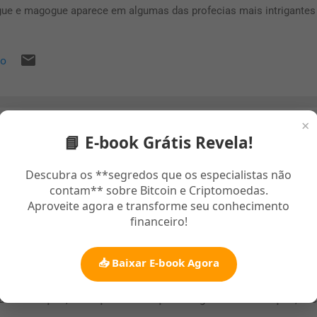
ue e magogue aparece em algumas das profecias mais intrigantes d
ntecimentos do fim dos tempos. Muitas pessoas pesquisam o qu
ender melhor o papel dessas figuras nas profecias bíblicas. De fo
io
 apresentados como inimigos do povo de Deus em uma grande bata
udiosos entendem que gogue representa um líder, enquanto magogu
o que ele governa. Por isso, quando se fala sobre gogue e magogu
ntam para uma coalizão de nações q...
×
bertação e Cura Evangélica – Paz 
📘 E-book Grátis Revela!
piritual
Descubra os **segredos que os especialistas não
contam** sobre Bitcoin e Criptomoedas.
to 03, 2025
Aproveite agora e transforme seu conhecimento
financeiro!
ção de Libertação e Cura Evangélica Encontre liberdade espiritual e
avés de uma oração de fé. Introdução Modelo de Oração Benefício
📥 Baixar E-book Agora
e artigo apresenta uma oração de libertação e cura evangélica efi
licos e prática espiritual. Com variações como “oração por libertaçã
a e libertação”, e “oração de tradução evangélica de libertação”, vo
mizado para SEO. Modelo de Oração de Libertação e Cura Use este