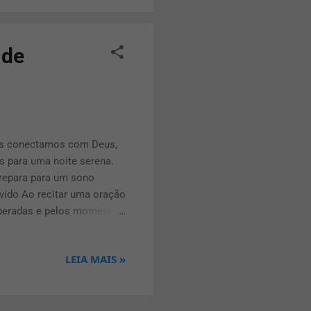
as razões inclina...
 de
os conectamos com Deus,
 para uma noite serena.
prepara para um sono
ivido Ao recitar uma oração
uperadas e pelos momentos
em Deus. 2. Entrega de
a oração antes de dormir,
LEIA MAIS »
entreguemos nossas
teção espiritual durante o
proteção para si e para
ritual, afastando o medo