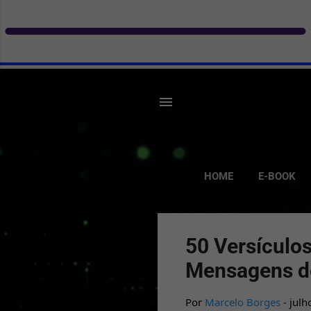
HOME
E-BOOK
P
50 Versículo
o
Mensagens d
s
t
Por
Marcelo Borges
-
julh