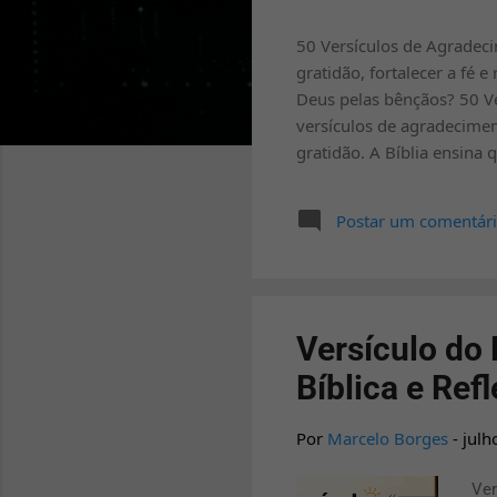
a
50 Versículos de Agradeci
g
gratidão, fortalecer a fé
e
Deus pelas bênçãos? 50 Ve
n
versículos de agradecimen
s
gratidão. A Bíblia ensin
alegria ou de dificuldades
um presente divino. Ao me
Postar um comentár
mais no cuidado do Senho
Deus , versículos sobre bê
Versículo do
Bíblica e Ref
Por
Marcelo Borges
-
julh
Ver