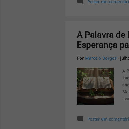
Postar um comentár
fom
cor
cau
fer
A Palavra de 
Esperança pa
Por
Marcelo Borges
-
julh
A P
sag
ang
Mas
iss
Diz
sob
Postar um comentár
cur
as 