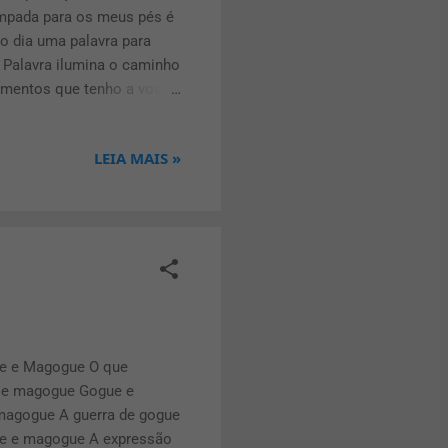
Lâmpada para os meus pés é
do dia uma palavra para
 Palavra ilumina o caminho
samentos que tenho a vosso
29:11 Deus tem planos de
balhando em seu favor.
LEIA MAIS »
gue e Magogue O que
ue e magogue Gogue e
magogue A guerra de gogue
ue e magogue A expressão