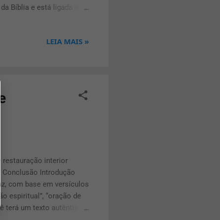
a Bíblia e está ligada aos
e é gogue e magogue para
rma geral, gogue e magogue
LEIA MAIS »
lha profética. Alguns
e seria a região ou o
e, muitas interpretações
e
 restauração interior
s Conclusão Introdução
caz, com base em versículos
o espiritual”, “oração de
cê terá um texto autêntico e
 texto como base para sua