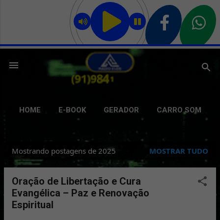
Pular para o conteúdo principal
HOME
E-BOOK
GERADOR
CARRO SOM
GRAVAÇÃO
DELIVERY
GIFS
MAIS…
Mostrando postagens de 2025
MOSTRAR TUDO
BATE PAPO
P
o
Oração de Libertação e Cura
s
Evangélica – Paz e Renovação
t
Espiritual
a