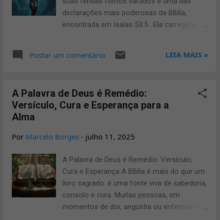
suas feridas fomos sarados é uma das
Renuncio a toda influência espiritual ruim e
declarações mais poderosas da Bíblia,
entrego todas as enfermidades ao poder do
encontrada em Isaías 53:5 . Ela carrega em
sangue de Cri...
si uma mensagem de cura espiritual,
redenção e transformação, que ultrapassa o
LEIA MAIS »
Postar um comentário
tempo e fala diretamente ao coração
humano. Isaías 53:5 – Contexto Profético e
Espiritual Este versículo faz parte de uma
A Palavra de Deus é Remédio:
profecia messiânica que descreve o
Versículo, Cura e Esperança para a
sofrimento do Servo do Senhor — Jesus
Alma
Cristo. Ao dizer “mas ele foi ferido pelas
nossas transgressões...” , Isaías revela o
Por
Marcelo Borges
-
julho 11, 2025
plano divino para a salvação da humanidade.
A expressão pelas suas feridas fomos
A Palavra de Deus é Remédio: Versículo,
sarados não se refere apenas à cura física,
Cura e Esperança A Bíblia é mais do que um
mas à restauração completa do ser humano
livro sagrado: é uma fonte viva de sabedoria,
— corpo, alma e espírito. "Mas ele foi ferido
consolo e cura. Muitas pessoas, em
por causa das nossas transgressões, e
momentos de dor, angústia ou enfermidade,
moído por causa das nossas iniquidades; o
encontram na Palavra de Deus o verdadeiro