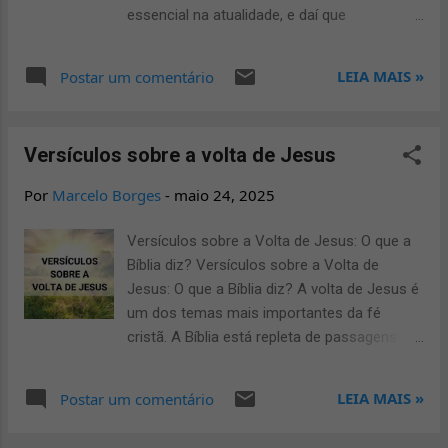
Estes louvores evangélicos com letra são
essencial na atualidade, e daí que
facilmente encontrados em vídeos que
poderemos ressaltar a importância do
reúnem milhões de visualizações, provando
dicionário bíblico online significado de
LEIA MAIS »
Postar um comentário
que sua mensagem ainda é atual. Eles são
palavras . Por isso leia este artigo até o fim,
considerados por muitos como louvores
pois tenho certeza que irá te ajudar muito
evangélicos que acalmam a alma. Louvores
em seu crescimento espiritual. Para muitos
Evangélicos Para Criança A introdução da fé
Versículos sobre a volta de Jesus
estudiosos, líderes religiosos e cristãos em
desde a infân...
geral, o dicionário bíblico online significado
Por
Marcelo Borges
-
maio 24, 2025
de palavras tornou-se uma ferramenta
indispensável na jornada de fé e
Versículos sobre a Volta de Jesus: O que a
compreensão profunda da Bíblia Sagrada
Bíblia diz? Versículos sobre a Volta de
bem como uma ferramenta de extrema
Jesus: O que a Bíblia diz? A volta de Jesus é
importância para evangelização hoje em dia.
um dos temas mais importantes da fé
A Importância de Compreender o Significado
cristã. A Bíblia está repleta de passagens
de Palavras Bíblicas A Bíblia foi
que apontam para esse grande
originalmente escrita em hebraico, aramaico
acontecimento. Se você já se perguntou
LEIA MAIS »
Postar um comentário
e grego. E diversas vezes, as traduções
qual versículo da Bíblia fala sobre a volta de
modernas não capturam completamente a
Jesus , este artigo foi feito para você.
riqueza do conteúdo original. Por isso,