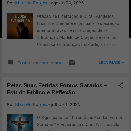
Por
Marcelo Borges
-
agosto 03, 2025
g
e
Oração de Libertação e Cura Evangélica
Encontre liberdade espiritual e restauração
n
interior através de uma oração de fé.
s
Introdução Modelo de Oração Benefícios
Conclusão Introdução Este artigo apresenta
uma oração de libertação e cura evangélica
eficaz, com base em versículos bíblicos e
LEIA MAIS »
Postar um comentário
prática espiritual. Com variações como
“oração por libertação espiritual”, “oração de
cura e libertação”, e “oração de tradução
Pelas Suas Feridas Fomos Sarados –
evangélica de libertação”, você terá um texto
Estudo Bíblico e Reflexão
autêntico e otimizado para SEO. Modelo de
Oração de Libertação e Cura Use este texto
Por
Marcelo Borges
-
julho 24, 2025
como base para sua oração de libertação e
cura evangélica pessoal ou coletiva: Senhor
O Significado de “ Pelas Suas Feridas Fomos
Jesus, em nome do Pai e do Espírito Santo,
Sarados ” – Esperança e Cura A frase pelas
declaro libertação e cura sobre minha vida.