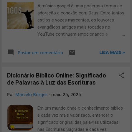
para WhatsApp são ideais para compartilhar
A música gospel é uma poderosa forma de
mensagens de motivação, versículos
adoração e conexão com Deus. Entre tantos
bíblicos e bênçãos diárias. Você pode enviar
estilos e vozes marcantes, os louvores
gifs animados com palavras de conforto,
evangélicos antigos mais tocados no
louvores, ou até mesmo gifs com imagens
YouTube continuam emocionando e
de Jesus e frases inspiradoras. Eles
impactando milhões de vidas. Neste artigo,
funcionam bem em grupos da igreja, células,
vamos explorar diferentes categorias de
LEIA MAIS »
Postar um comentário
ou conversas individuais. Gifs evangélicos
louvores evangélicos que fazem sucesso,
para celular Ter gifs evangélicos salvos no
desde clássicos da harpa cristã até os mais
celular é uma ótima maneira de manter
louvores evangélicos novos e variados que
mensagens edificantes sempre à mão.
Dicionário Bíblico Online: Significado
tocam profundamente a alma. Louvores
Esses gifs po...
de Palavras à Luz das Escrituras
Evangélicos Antigos Os louvores hinos
evangélicos antigos têm um valor
Por
Marcelo Borges
-
maio 25, 2025
inestimável para os cristãos. São canções
que marcaram gerações e permanecem
Em um mundo onde o conhecimento bíblico
entre os louvores evangélicos mais tocados
é cada vez mais valorizado, entender o
no YouTube, como: “Porque Ele Vive”
significado original das palavras utilizadas
“Grandioso És Tu” “Alvo Mais Que a Neve”
nas Escrituras Sagradas é cada vez