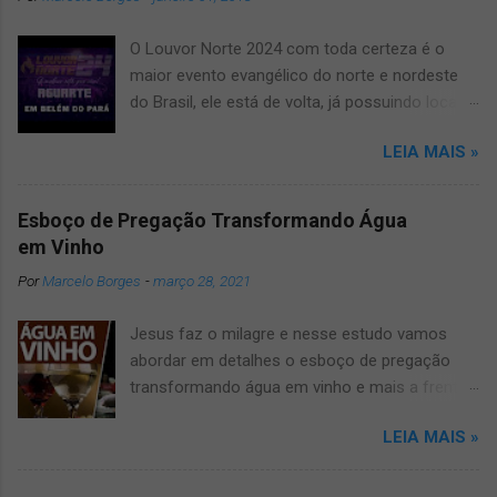
O Louvor Norte 2024 com toda certeza é o
maior evento evangélico do norte e nordeste
do Brasil, ele está de volta, já possuindo local
confirmado para o grande evento, será no
LEIA MAIS »
novíssimo estádio Mangueirão. Informamos
que devido a pandemia um dos maiores
festivais de musicas evangélicas teve que dar
Esboço de Pregação Transformando Água
uma pausa, mas agora voltará a todo vapor,
em Vinho
por isso fique ligado, salve e compartilhe com
Por
Marcelo Borges
-
março 28, 2021
os amigos este artigo que aqui mesmo,
manteremos vocês muito bem informados
Jesus faz o milagre e nesse estudo vamos
sobre o louvor norte 2024 um dos maiores
abordar em detalhes o esboço de pregação
eventos gospel do Brasil. O Louvor norte ano
transformando água em vinho e mais a frente
após ano vinha trazendo muitas surpresas, por
você vai entender o por quê. Pregação Água
isso fique conosco que manteremos vocês
LEIA MAIS »
em Vinho A pregação sobre transformação da
atualizados! Veja Também: ● carro som belém
agua em vinho tem muito a nos revelar, por
Porém qualquer novidade sobre o assunto
isso vamos mostrar biblicamente esse