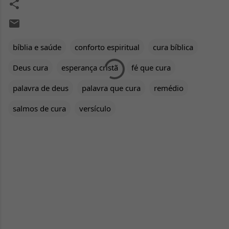
bíblia e saúde
conforto espiritual
cura bíblica
Deus cura
esperança cristã
fé que cura
palavra de deus
palavra que cura
remédio
salmos de cura
versículo
C
o
m
e
n
t
á