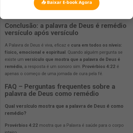
📥 Baixar E-book Agora
nas Escrituras. A fé na Palavra transforma ambientes,
relacionamentos e até diagnósticos médicos.
Conclusão: a palavra de Deus é remédio
versículo após versículo
A Palavra de Deus é viva, eficaz e
cura em todos os níveis:
físico, emocional e espiritual
. Quando alguém pergunta se
existe um
versículo que mostra que a palavra de Deus é
remédio
, a resposta é um sonoro sim.
Provérbios 4:22
é
apenas o começo de uma jornada de cura pela fé.
FAQ – Perguntas frequentes sobre a
palavra de Deus como remédio
Qual versículo mostra que a palavra de Deus é como
remédio?
Provérbios 4:22
mostra que a Palavra é saúde para o corpo
inteiro.