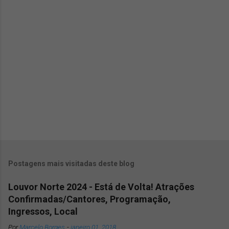
r
i
o
s
Postagens mais visitadas deste blog
Louvor Norte 2024 - Está de Volta! Atrações
Confirmadas/Cantores, Programação,
Ingressos, Local
Por
Marcelo Borges
-
janeiro 01, 2018