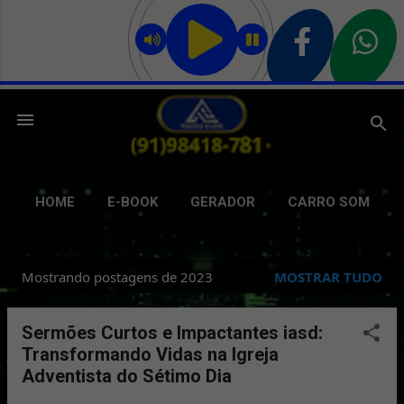
Pular para o conteúdo principal
HOME
E-BOOK
GERADOR
CARRO SOM
GRAVAÇÃO
DELIVERY
GIFS
MAIS…
Mostrando postagens de 2023
MOSTRAR TUDO
BATE PAPO
P
o
Sermões Curtos e Impactantes iasd:
s
Transformando Vidas na Igreja
t
Adventista do Sétimo Dia
a