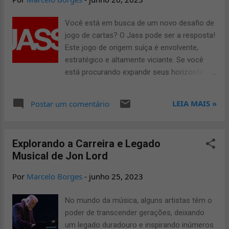
regiões de Texas, Louisiana e Missouri.
Influenciado por estilos como o ragtime e o
Você está em busca de um novo desafio de
blues, o Boogie Woogie ganhou popularidade
jogo de cartas? O Jass pode ser a resposta!
durante a era do jazz e do swing.
Este jogo de origem suíça é envolvente,
Características do Boogie Woogie: O ritmo
estratégico e altamente viciante. Se você
do Boogie Woogie é o elemento central que
está procurando expandir seus horizontes
o diferencia de outros estilos musicais.
no mundo dos jogos de cartas, o Jass pode
Baseado em uma estrutura repetitiva de
ser a escolha perfeita. Neste artigo, vamos
LEIA MAIS »
Postar um comentário
acordes, o Boogie Woogie apresenta um
mergulhar fundo no universo do Jass e
padrão de "walking bass" (baixo andante)
descobrir por que ele é tão popular em todo
tocado com a mão esquerda ...
o mundo. Além disso, vamos explorar as
Explorando a Carreira e Legado
regras básicas, estratégias e dicas úteis
Musical de Jon Lord
para melhorar suas habilidades nesse jogo
fascinante. O que é o Jass? O Jass é um
Por
Marcelo Borges
-
junho 25, 2023
jogo de cartas de origem suíça, que remonta
ao século XVII. É jogado com um baralho
No mundo da música, alguns artistas têm o
suíço de 36 cartas e pode ser disputado
poder de transcender gerações, deixando
entre duas equipes de duas pessoas cada
um legado duradouro e inspirando inúmeros