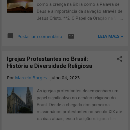
Independentemente dos erros passados, o
como a crença na Bíblia como a Palavra de
evangelho oferece a promessa de um novo
Deus e a importância da salvação através de
começo, incentivando as pessoas a se
Jesus Cristo. **2. O Papel da Oração na Vida
libertarem do peso do passado e a
do Evangélico:** Aborde a relevância da
abraçarem um futuro cheio de
oração na prática diária dos evangélicos,
LEIA MAIS »
Postar um comentário
possibilidades. 3. Esperança em Meio às
mostrando como ela fortalece a conexão
Adversidades Em momentos de desespero
espiritual e proporciona conforto nas
e desafios, o evangelho fornece uma âncora
dificuldades. **3. Comunidade e Culto:**
de esperança. A crença de que há um pro...
Igrejas Protestantes no Brasil:
Destaque a importância da comunidade na
História e Diversidade Religiosa
fé evangélica, incluindo a participação ativa
em cultos e eventos religiosos. Explique
Por
Marcelo Borges
-
julho 04, 2023
como a comunhão fortalece a fé individual e
coletiva. **4. Mensagens Bíblicas para os
As igrejas protestantes desempenham um
Desafios Modernos:** Aborde questões
papel significativo no cenário religioso do
contemporâneas à luz das Escrituras,
Brasil. Desde a chegada dos primeiros
oferecendo orientações bíblicas para
missionários protestantes no século XIX até
enfrentar desafios como ansiedade,
os dias atuais, essa tradição religiosa tem
estresse e incertezas. **5. Testemunhos
se expandido e se diversificado em todo o
Inspiradores:** Inclua testemunhos reais de