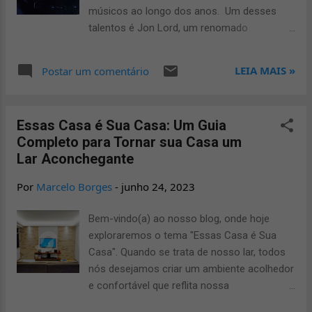
ou entre quatro jogadores individuais. O
músicos ao longo dos anos. Um desses
objetivo do jogo é marcar pontos através de
talentos é Jon Lord, um renomado
lances, levando em consideração os valores
tecladista e compositor britânico, mais
e hierarquias das cartas. Regras básicas do
conhecido por seu trabalho com a lendária
LEIA MAIS »
Postar um comentário
Jass: Cartas e hierarquias: O baralho suíço
banda Deep Purple. Neste artigo,
de 36 cartas consiste em quatro naipes:
mergulharemos na carreira de Jon Lord,
paus, copas, espadas e ouros. As cartas...
suas contribuições musicais e seu impacto
Essas Casa é Sua Casa: Um Guia
duradouro na cena musical. Quem foi Jon
Completo para Tornar sua Casa um
Lord? Nascido em 1941, em Leicester, na
Lar Aconchegante
Inglaterra, Jon Douglas Lord descobriu seu
amor pela música desde cedo. Ele começou
Por
Marcelo Borges
-
junho 24, 2023
a tocar piano aos cinco anos de idade e
desenvolveu um talento excepcional para o
Bem-vindo(a) ao nosso blog, onde hoje
instrumento ao longo dos anos. Lord
exploraremos o tema "Essas Casa é Sua
estudou música na Central School of
Casa". Quando se trata de nosso lar, todos
Speech and Drama, em Londres, onde
nós desejamos criar um ambiente acolhedor
aprimorou suas habilidades e expandiu seus
e confortável que reflita nossa
conhecimentos musicais. Carreira Musical A
personalidade e estilo de vida. Neste
carreira musical de Jon Lord decolou