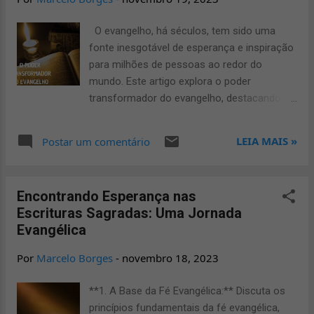
promovendo uma sociedade mais justa.
Compaixão em Ação A compaixão, um valor
O evangelho, há séculos, tem sido uma
central do Evangelho, impulsiona-nos a
fonte inesgotável de esperança e inspiração
sentir empatia pelos outros e agir para aliviar
para milhões de pessoas ao redor do
o sofrimento. Ao integrar a compaixão em
mundo. Este artigo explora o poder
nossas ações diárias, participamos
transformador do evangelho, destacando
ativamente no SOE, trabalhando para mitigar
suas mensagens fundamentais e como elas
as dores daqueles que estão em
podem impactar positivamente a vida
LEIA MAIS »
Postar um comentário
necessidade. Justiça e Equidade O
cotidiana. 1. Mensagens de Amor e
Evangelho também chama à justiça e à
Aceitação O evangelho prega o amor
equidade. Em nossa busca por uma socied...
incondicional e a aceitação, convidando as
Encontrando Esperança nas
pessoas a amarem seus semelhantes como
Escrituras Sagradas: Uma Jornada
a si mesmas. Essa mensagem poderosa
Evangélica
transcende barreiras culturais e sociais,
promovendo a construção de comunidades
Por
Marcelo Borges
-
novembro 18, 2023
baseadas no respeito mútuo. 2. Perdão e
Redenção Um dos pilares centrais do
**1. A Base da Fé Evangélica:** Discuta os
evangelho é a ideia de perdão e redenção.
princípios fundamentais da fé evangélica,