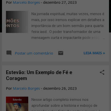
Por
Marcelo Borges
-
dezembro 27, 2023
g
e
Na jornada espiritual, muitas vezes, menos é
mais, por isso iremos explicar em detalhes a
n
importância de um bom sermão para quarta
s
feira iasd . O poder transformador de uma
mensagem curta e impactante pode ecoar
profundamente nos corações dos ouvintes
e os sermões iasd curtos tem um papel
LEIA MAIS »
Postar um comentário
fundamental nessa tarefa espiritual. Na
Igreja Adventista do Sétimo Dia é utilizado
com bastante frequência sermões prontos
Estevão: Um Exemplo de Fé e
iasd o que fascilita bastante o trabalho de
Coragem
evangelização, a arte de pregar sermões
breves, mas impactantes, é uma ferramenta
Por
Marcelo Borges
-
dezembro 26, 2023
valiosa para alcançar e transformar vidas.
Neste estudo, exploraremos os melhores
Nesse artigo completo iremos nos
sermões curtos e impactantes iasd e sua
aprofundar sobre a história e esboço de
importância e as estratégias de sermões