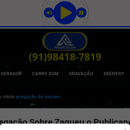
Pular para o conteúdo principal
GERADOR
CARRO SOM
GRAVAÇÃO
DELIVERY
o rótulo
pregação de zaqueu
egação Sobre Zaqueu o Publican
×