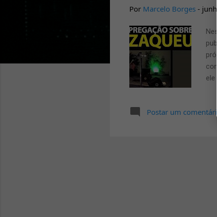
a
Por
Marcelo Borges
-
junh
g
Nes
e
pub
n
pró
s
con
ele
Bíb
fam
Postar um comentár
o p
imp
de 
a b