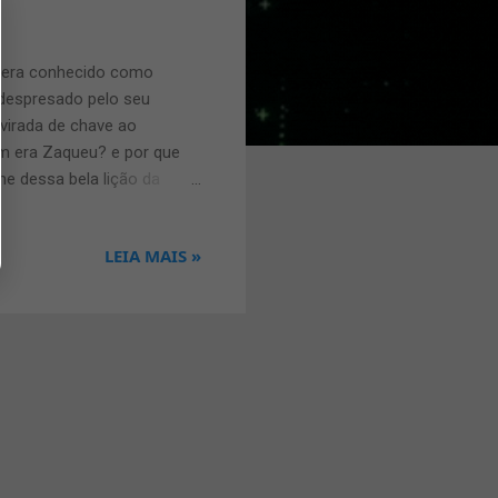
e era conhecido como
 despresado pelo seu
virada de chave ao
m era Zaqueu? e por que
e dessa bela lição da
nca ouviu falar essa
a frente você vai entender
LEIA MAIS »
odos os cobradores de
o? Na Roma antiga na época
queu pertencia. Veja o que
 Jeric...