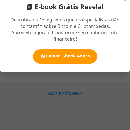
📘 E-book Grátis Revela!
o 13, 2021
te esboço de pregação sobre Zaqueu você vai entender porque el
Descubra os **segredos que os especialistas não
contam** sobre Bitcoin e Criptomoedas.
licano, vamos entender cada detalhe desse personagem ejeitado e
Aproveite agora e transforme seu conhecimento
prio povo, que acontece na cidade de Jericó, até o momento da sua
financeiro!
hecer Jesus e sua salvação. Mas primeiro temos que entender que
 era conhecido como publicano, para podermos entender cada detalh
lia Sagrada. Pregação Sobre Zaqueu Desce Depressa Afinal quem nu
📥 Baixar E-book Agora
osa expreção da bíblia em lucas 19 "Zaqueu Desce de Pressa" mas 
io
orque, primeiramente saiba que Zaqueu Era um publicano lider de t
ostos da região, ou seja ele era bastante rico. O Que Era Publican
Zaqueu era dividido em classes, uma delas era Publicano no qual Za
íblia diz em Lucas Capítulo 19 Versículo 1: “E, tendo Jesus entrado em
MAIS POSTAGENS