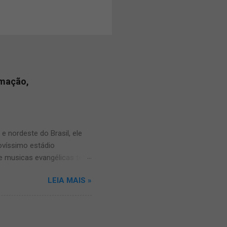
amação,
 nordeste do Brasil, ele
novíssimo estádio
e musicas evangélicas teve
alve e compartilhe com os
LEIA MAIS »
os sobre o louvor norte
 vinha trazendo muitas
a Também: ● carro som
formados a respeito