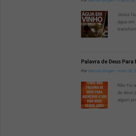
Por
Marcelo Borges
-
março 28,
das Atra
conosco 
Jesus fa
mai...
água em 
transfor
verdadei
jesus tr
Esse mil
gostaria
Palavra de Deus Para
sagradas
Por
Marcelo Borges
-
maio 26, 
Jesus e 
primeira 
Não foi 
fundament
de deus 
algum pro
palavra 
em diante
dela, e 
importan