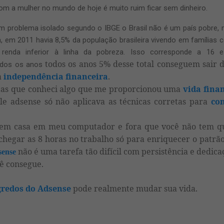
m a mulher no mundo de hoje é muito ruim ficar sem dinheiro.
 um problema isolado segundo o IBGE o Brasil não é um país pobre
, em 2011 havia 8,5% da população brasileira vivendo em famílias co
 renda inferior à linha da pobreza. Isso corresponde a 16
todos os anos 5% desse total conseguem sair 
odos os anos
a
independência financeira
.
cas que conheci algo que me proporcionou uma
vida fina
le adsense só não aplicava as técnicas corretas para
co
 em casa em meu computador e fora que você não tem q
 chegar as 8 horas no trabalho só para enriquecer o patrã
não é uma tarefa tão difícil com persistência e dedicaç
sense
cê consegue.
gredos do Adsense
pode realmente mudar sua vida.