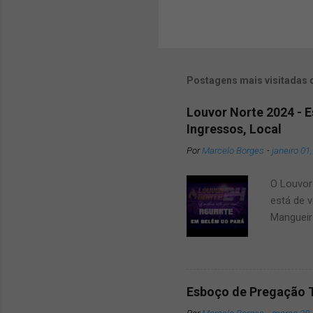
Postagens mais visitadas 
Louvor Norte 2024 - 
Ingressos, Local
Por
Marcelo Borges
-
janeiro 01
O Louvor 
está de v
Mangueir
que dar u
amigos e
2024 um 
surpresa
Esboço de Pregação 
belém Po