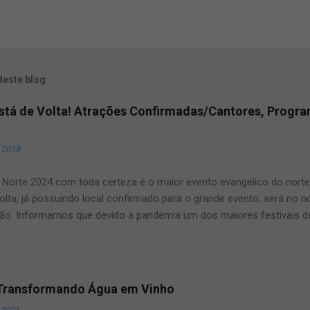
deste blog
Está de Volta! Atrações Confirmadas/Cantores, Progr
, 2018
Norte 2024 com toda certeza é o maior evento evangélico do norte e
olta, já possuindo local confirmado para o grande evento, será no 
ão. Informamos que devido a pandemia um dos maiores festivais d
ma pausa, mas agora voltará a todo vapor, por isso fique ligado, s
ste artigo que aqui mesmo, manteremos vocês muito bem informad
dos maiores eventos gospel do Brasil. O Louvor norte ano após ano
s, por isso fique conosco que manteremos vocês atualizados! Vej
Transformando Água em Vinho
rém qualquer novidade sobre o assunto manteremos vocês bem in