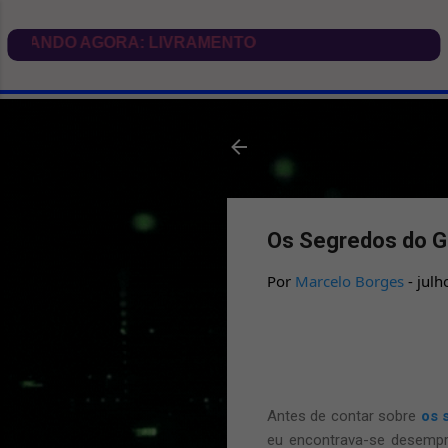
Os Segredos do 
Por
Marcelo Borges
-
julh
Antes de contar sobre
os 
eu encontrava-se desempr