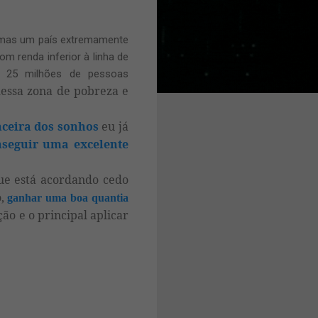
, mas um país extremamente
m renda inferior à linha de
 e 25 milhões de pessoas
dessa zona de pobreza e
nceira dos sonhos
eu já
nseguir uma excelente
ue está acordando cedo
o,
ganhar uma boa quantia
ão e o principal aplicar