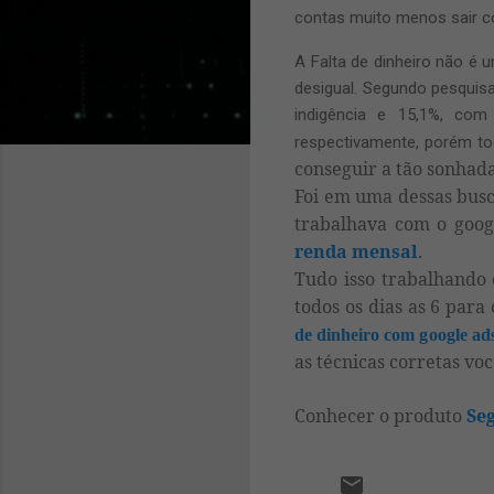
contas muito menos sair co
A Falta de dinheiro não é
desigual. Segundo pesquisa
indigência e 15,1%, com
respectivamente, porém t
conseguir a tão sonhad
Foi em uma dessas bus
trabalhava com o goog
renda mensal
.
Tudo isso trabalhando
todos os dias as 6 para
de dinheiro com google ad
as técnicas corretas vo
Conhecer o produto
Se