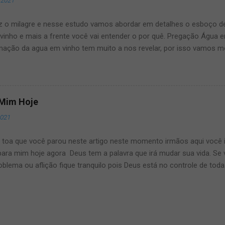
 2021
ções Confirmadas, Cantores, Programação, Ingressos e local do even
até o final deste artigo que manteremos vocês muito bem informa
z o milagre e nesse estudo vamos abordar em detalhes o esboço 
vinho e mais a frente você vai entender o por quê. Pregação Água
mação da agua em vinho tem muito a nos revelar, por isso vamos m
ro milagre de Jesus e o que podemos aprender com isso. Nesse es
ansforma água em vinho, fizemos esse estudo com muito carinho bas
agre do nosso Deus é de extrema importância para abordarmos aqui
mos de sabersua opinião nos comentários abaixo dessa passagem m
 Mim Hoje
. Na Bíblia sagrada em joão 2 relata que haveria um casamento em c
2021
seus discipulos foram convidados para a cerimonia. Aqui nessa pa
lição, de que adianta a festa ter tudo, mas não ter Jesus, para que 
a toa que você parou neste artigo neste momento irmãos aqui você 
al...
para mim hoje agora Deus tem a palavra que irá mudar sua vida. S
blema ou aflição fique tranquilo pois Deus está no controle de tod
para você. Palavra de Deus Para Mim Neste Momento A Palavra de D
 que a filha de Jairo estava muito doente e que para os homens era 
a mesma estava a beira da morte. Porém, Jairo foi até Jesus mesm
te na sinagoga ele se humilhou e foi até o mestre Jesus. O Que a P