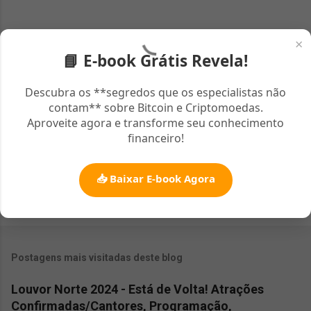
t
á
r
×
📘 E-book Grátis Revela!
i
o
Descubra os **segredos que os especialistas não
s
contam** sobre Bitcoin e Criptomoedas.
Aproveite agora e transforme seu conhecimento
financeiro!
📥 Baixar E-book Agora
Postagens mais visitadas deste blog
Louvor Norte 2024 - Está de Volta! Atrações
Confirmadas/Cantores, Programação,