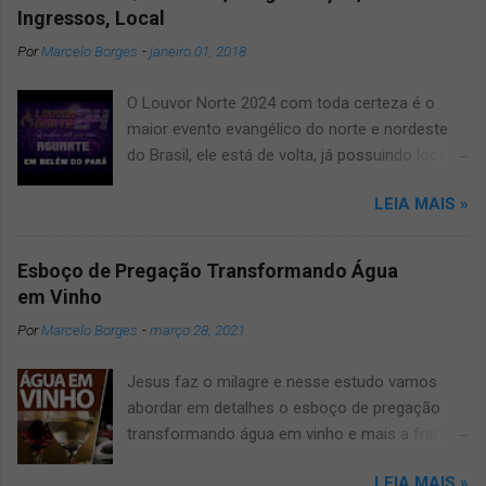
Ingressos, Local
Por
Marcelo Borges
-
janeiro 01, 2018
O Louvor Norte 2024 com toda certeza é o
maior evento evangélico do norte e nordeste
do Brasil, ele está de volta, já possuindo local
confirmado para o grande evento, será no
LEIA MAIS »
novíssimo estádio Mangueirão. Informamos
que devido a pandemia um dos maiores
festivais de musicas evangélicas teve que dar
Esboço de Pregação Transformando Água
uma pausa, mas agora voltará a todo vapor,
em Vinho
por isso fique ligado, salve e compartilhe com
Por
Marcelo Borges
-
março 28, 2021
os amigos este artigo que aqui mesmo,
manteremos vocês muito bem informados
Jesus faz o milagre e nesse estudo vamos
sobre o louvor norte 2024 um dos maiores
abordar em detalhes o esboço de pregação
eventos gospel do Brasil. O Louvor norte ano
transformando água em vinho e mais a frente
após ano vinha trazendo muitas surpresas, por
você vai entender o por quê. Pregação Água
isso fique conosco que manteremos vocês
LEIA MAIS »
em Vinho A pregação sobre transformação da