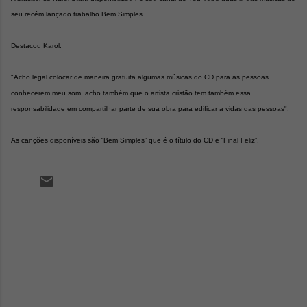
seu recém lançado trabalho Bem Simples.
Destacou Karol:
"Acho legal colocar de maneira gratuita algumas músicas do CD para as pessoas
conhecerem meu som, acho também que o artista cristão tem também essa
responsabilidade em compartilhar parte de sua obra para edificar a vidas das pessoas".
As canções disponíveis são “Bem Simples” que é o título do CD e “Final Feliz”.
C
o
m
e
n