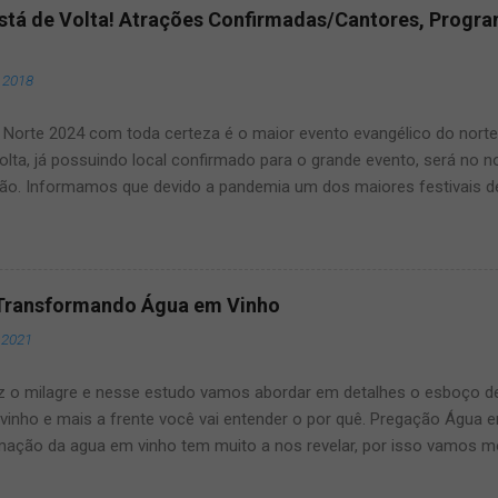
Está de Volta! Atrações Confirmadas/Cantores, Progr
, 2018
Norte 2024 com toda certeza é o maior evento evangélico do norte e
olta, já possuindo local confirmado para o grande evento, será no 
ão. Informamos que devido a pandemia um dos maiores festivais d
ma pausa, mas agora voltará a todo vapor, por isso fique ligado, s
ste artigo que aqui mesmo, manteremos vocês muito bem informad
dos maiores eventos gospel do Brasil. O Louvor norte ano após ano
s, por isso fique conosco que manteremos vocês atualizados! Vej
Transformando Água em Vinho
rém qualquer novidade sobre o assunto manteremos vocês bem in
 2021
ções Confirmadas, Cantores, Programação, Ingressos e local do even
até o final deste artigo que manteremos vocês muito bem informa
z o milagre e nesse estudo vamos abordar em detalhes o esboço 
vinho e mais a frente você vai entender o por quê. Pregação Água
mação da agua em vinho tem muito a nos revelar, por isso vamos m
ro milagre de Jesus e o que podemos aprender com isso. Nesse es