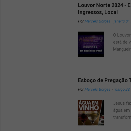
Louvor Norte 2024 - 
Ingressos, Local
Por
Marcelo Borges
-
janeiro 01
O Louvor 
está de v
Mangueir
que dar u
amigos e
2024 um 
surpresa
Esboço de Pregação 
belém Po
Por
Marcelo Borges
-
março 28,
das Atra
conosco 
Jesus fa
mai...
água em 
transfor
verdadei