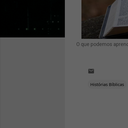
O que podemos aprende
Histórias Bíblicas
C
o
m
e