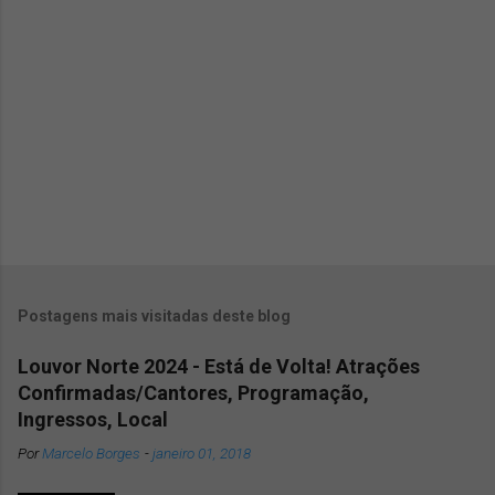
i
o
s
Postagens mais visitadas deste blog
Louvor Norte 2024 - Está de Volta! Atrações
Confirmadas/Cantores, Programação,
Ingressos, Local
Por
Marcelo Borges
-
janeiro 01, 2018