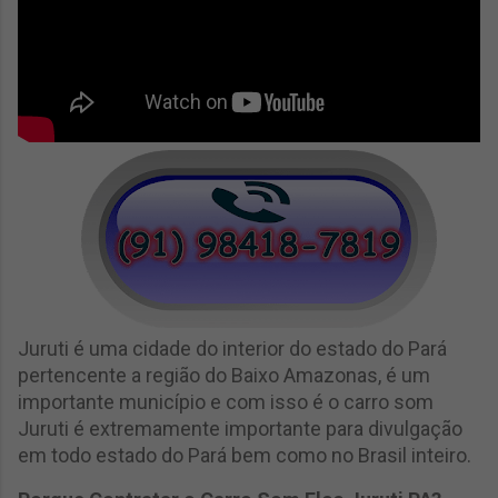
Juruti é uma cidade do interior do estado do Pará
pertencente a região do Baixo Amazonas, é um
importante município e com isso é o carro som
Juruti é extremamente importante para divulgação
em todo estado do Pará bem como no Brasil inteiro.