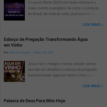
O Louvor Norte 2024 com toda certeza é o
maior evento evangélico do norte e nordeste
do Brasil, ele está de volta, já possuindo local
confirmado para o grande evento, será no
LEIA MAIS »
novíssimo estádio Mangueirão. Informamos
que devido a pandemia um dos maiores
festivais de musicas evangélicas teve que dar
Esboço de Pregação Transformando Água
uma pausa, mas agora voltará a todo vapor,
em Vinho
por isso fique ligado, salve e compartilhe com
Por
Marcelo Borges
-
março 28, 2021
os amigos este artigo que aqui mesmo,
manteremos vocês muito bem informados
Jesus faz o milagre e nesse estudo vamos
sobre o louvor norte 2024 um dos maiores
abordar em detalhes o esboço de pregação
eventos gospel do Brasil. O Louvor norte ano
transformando água em vinho e mais a frente
após ano vinha trazendo muitas surpresas, por
você vai entender o por quê. Pregação Água
isso fique conosco que manteremos vocês
LEIA MAIS »
em Vinho A pregação sobre transformação da
atualizados! Veja Também: ● carro som belém
agua em vinho tem muito a nos revelar, por
Porém qualquer novidade sobre o assunto
isso vamos mostrar biblicamente esse
manteremos vocês bem informados a
Palavra de Deus Para Mim Hoje
verdadeiro milagre de Jesus e o que podemos
respeito das Atrações Confirmadas, Cantores,