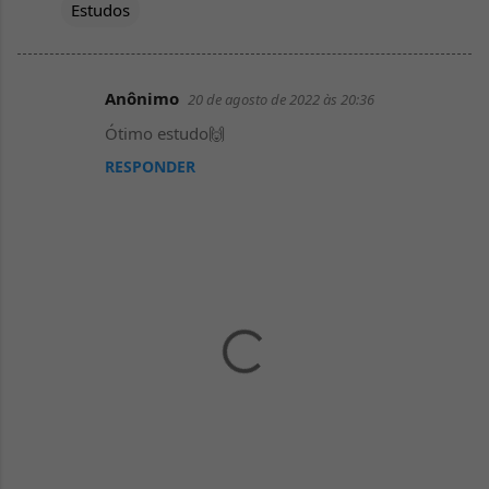
Estudos
Anônimo
20 de agosto de 2022 às 20:36
C
Ótimo estudo🙌
o
RESPONDER
m
e
n
t
á
r
i
o
s