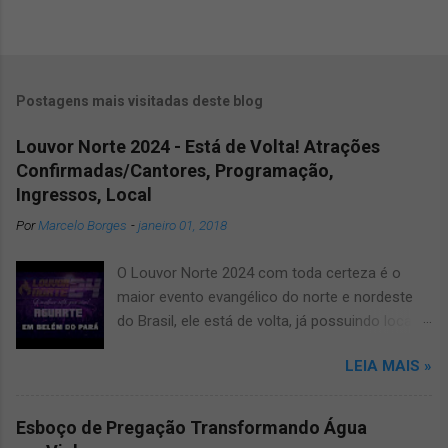
P
o
s
Postagens mais visitadas deste blog
t
a
Louvor Norte 2024 - Está de Volta! Atrações
r
u
Confirmadas/Cantores, Programação,
m
Ingressos, Local
c
Por
Marcelo Borges
-
janeiro 01, 2018
o
m
e
O Louvor Norte 2024 com toda certeza é o
n
maior evento evangélico do norte e nordeste
t
do Brasil, ele está de volta, já possuindo local
á
confirmado para o grande evento, será no
r
LEIA MAIS »
i
novíssimo estádio Mangueirão. Informamos
o
que devido a pandemia um dos maiores
festivais de musicas evangélicas teve que dar
Esboço de Pregação Transformando Água
uma pausa, mas agora voltará a todo vapor,