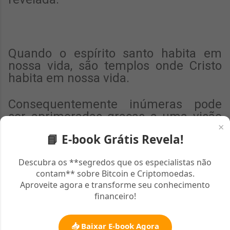
Quando o espírito santo habita em
nossa vida, são templos onde Cristo
habita em nossa vida.
Consequentemente inúmeras pode
ser aprimoradas graças a uma visão
×
que Cristo Jesus nos dá e que grande
📘 E-book Grátis Revela!
é o sofrimento de Jesus na atualidade
como na visão de Ezequiel, a forma
Descubra os **segredos que os especialistas não
como pensamos
contam** sobre Bitcoin e Criptomoedas.
Aproveite agora e transforme seu conhecimento
escolhemos outros deuses e
financeiro!
pensamos “o Senhor não sabe”.
📥 Baixar E-book Agora