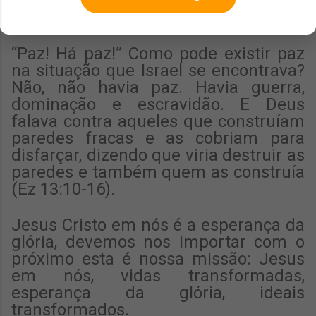
Veja o que a palavra de Deus nos
ensina:
“Paz! Há paz!” Como pode existir paz
na situação que Israel se encontrava?
Não, não havia paz. Havia guerra,
dominação e escravidão. E Deus
falava contra aqueles que construíam
paredes fracas e as cobriam para
disfarçar, dizendo que viria destruir as
paredes e também quem as construía
(Ez 13:10-16).
Jesus Cristo em nós é a esperança da
glória, devemos nos importar com o
próximo esta é nossa missão: Jesus
em nós, vidas transformadas,
esperança da glória, ideais
transformados.