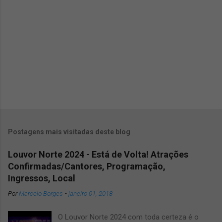
r
i
o
s
P
o
s
Postagens mais visitadas deste blog
t
a
Louvor Norte 2024 - Está de Volta! Atrações
r
u
Confirmadas/Cantores, Programação,
m
Ingressos, Local
c
Por
Marcelo Borges
-
janeiro 01, 2018
o
m
e
O Louvor Norte 2024 com toda certeza é o