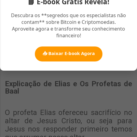
📘 E-book Grátis Revela!
Muitos altares tem canções e danças
mas se não tiver a voz de Jesus Cristo
Descubra os **segredos que os especialistas não
contam** sobre Bitcoin e Criptomoedas.
de nada adianta.
Aproveite agora e transforme seu conhecimento
financeiro!
O autêntico é aquele que tem a voz de
📥 Baixar E-book Agora
Jesus Cristo.
Explicação de Elias e Os Profetas de
Baal
O profeta Elias ofereceu sacrifício no
altar de Jesus Cristo, ou seja para
Jesus nos responder primeiro temos