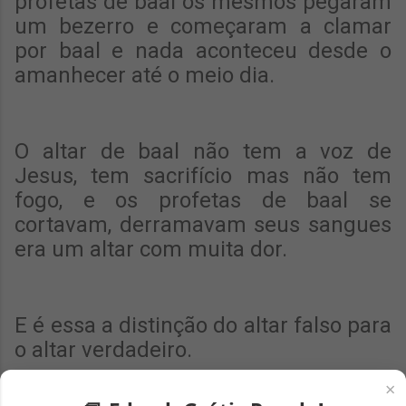
profetas de baal os mesmos pegaram
um bezerro e começaram a clamar
por baal e nada aconteceu desde o
amanhecer até o meio dia.
O altar de baal não tem a voz de
Jesus, tem sacrifício mas não tem
fogo, e os profetas de baal se
cortavam, derramavam seus sangues
era um altar com muita dor.
E é essa a distinção do altar falso para
o altar verdadeiro.
×