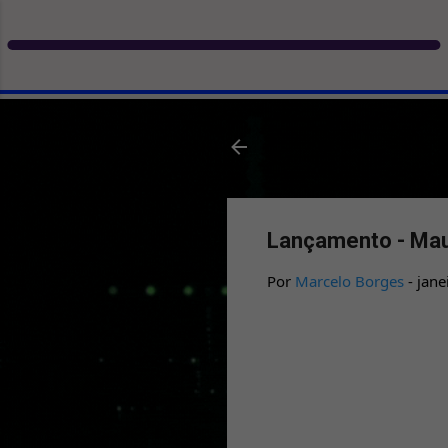
Lançamento - Maur
Por
Marcelo Borges
-
jane