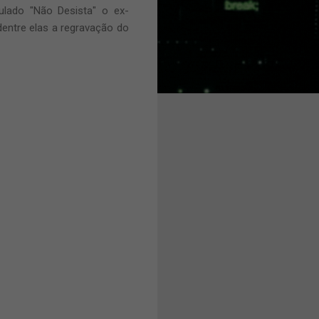
ulado "Não Desista" o ex-
dentre elas a regravação do