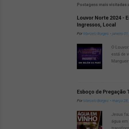
Postagens mais visitadas 
Louvor Norte 2024 - 
Ingressos, Local
Por
Marcelo Borges
-
janeiro 01
O Louvor 
está de v
Mangueir
que dar u
amigos e
2024 um 
surpresa
Esboço de Pregação 
belém Po
Por
Marcelo Borges
-
março 28,
das Atra
conosco 
Jesus fa
mai...
água em 
transfor