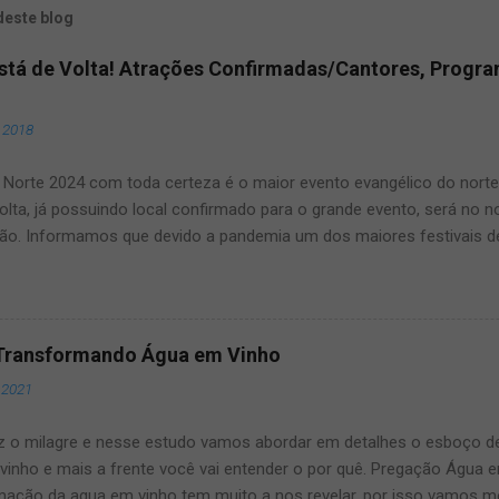
deste blog
Está de Volta! Atrações Confirmadas/Cantores, Progr
, 2018
Norte 2024 com toda certeza é o maior evento evangélico do norte e
olta, já possuindo local confirmado para o grande evento, será no 
ão. Informamos que devido a pandemia um dos maiores festivais d
ma pausa, mas agora voltará a todo vapor, por isso fique ligado, s
ste artigo que aqui mesmo, manteremos vocês muito bem informad
dos maiores eventos gospel do Brasil. O Louvor norte ano após ano
s, por isso fique conosco que manteremos vocês atualizados! Vej
Transformando Água em Vinho
rém qualquer novidade sobre o assunto manteremos vocês bem in
 2021
ções Confirmadas, Cantores, Programação, Ingressos e local do even
até o final deste artigo que manteremos vocês muito bem informa
z o milagre e nesse estudo vamos abordar em detalhes o esboço 
vinho e mais a frente você vai entender o por quê. Pregação Água
mação da agua em vinho tem muito a nos revelar, por isso vamos m