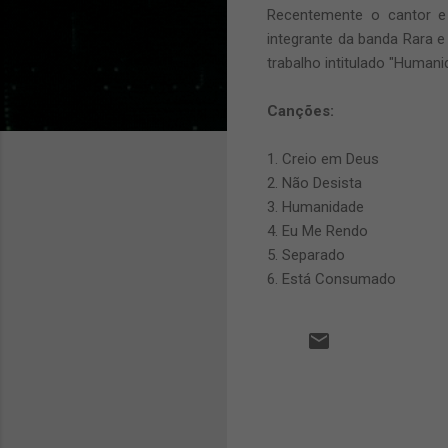
Recentemente o cantor e 
integrante da banda Rara e
trabalho intitulado "Humani
Canções:
1. Creio em Deus
2. Não Desista
3. Humanidade
4. Eu Me Rendo
5. Separado
6. Está Consumado
C
o