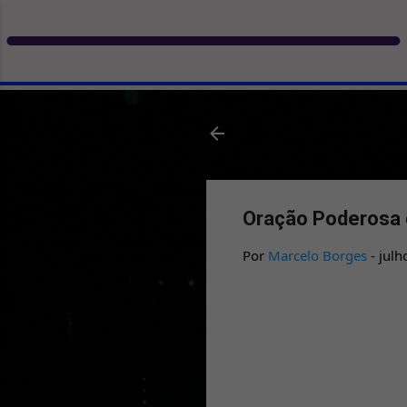
Oração Poderosa d
Por
Marcelo Borges
-
julh