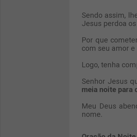
Sendo assim, lh
Jesus perdoa os
Por que cometem
com seu amor e E
Logo, tenha com
Senhor Jesus qu
meia noite para 
Meu Deus abenç
nome.
Oração da Noite