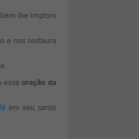
mbém lhe imploro
.
o e nos restaura
a.
do essa
oração da
fé
em seu santo