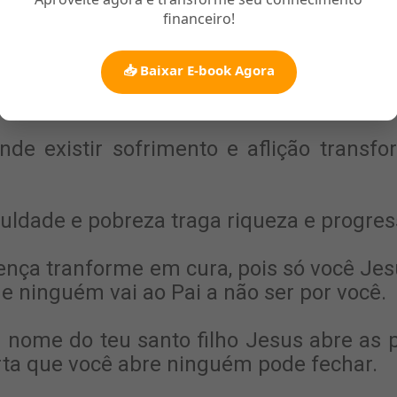
financeiro!
oite poderosa.
📥 Baixar E-book Agora
 Para Dormir
nde existir sofrimento e aflição transfo
iculdade e pobreza traga riqueza e progres
ença tranforme em cura, pois só você Je
 e ninguém vai ao Pai a não ser por você.
ome do teu santo filho Jesus abre as p
porta que você abre ninguém pode fechar.