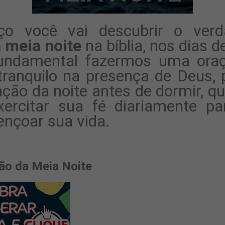
o você vai descubrir o verd
 meia noite
na bíblia, nos dias 
undamental fazermos uma ora
tranquilo na presença de Deus, p
ação da noite antes de dormir, q
xercitar sua fé diariamente p
ençoar sua vida.
ão da Meia Noite