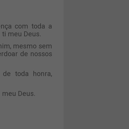
ença com toda a
a ti meu Deus.
r mim, mesmo sem
rdoar de nossos
 de toda honra,
ê meu Deus.