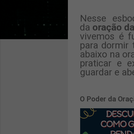
Nesse esboç
da
oração da
vivemos é f
para dormir 
abaixo na or
praticar e e
guardar e ab
O Poder da Oraç