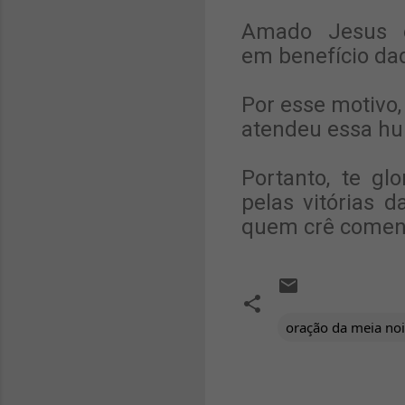
Amado Jesus 
em benefício da
Por esse motivo,
atendeu essa hu
Portanto, te g
pelas vitórias 
quem crê come
oração da meia noi
C
o