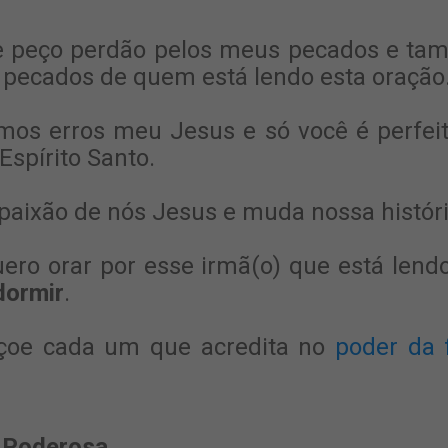
e peço perdão pelos meus pecados e ta
 pecados de quem está lendo esta oração
os erros meu Jesus e só você é perfeit
spírito Santo.
paixão de nós Jesus e muda nossa históri
ero orar por esse irmã(o) que está len
dormir
.
oe cada um que acredita no
poder da 
 Poderosa