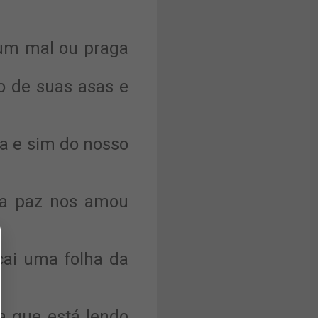
um mal ou praga
o de suas asas e
sa e sim do nosso
 da paz nos amou
cai uma folha da
a que está lendo