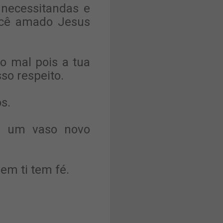
necessitandas e
ocê amado Jesus
 mal pois a tua
so respeito.
s.
az um vaso novo
em ti tem fé.