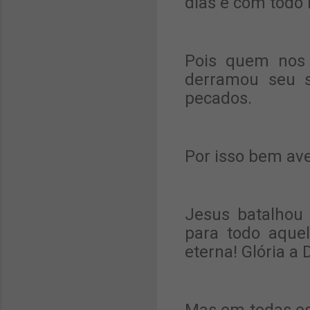
dias e com todo
Pois quem nos 
derramou seu s
pecados.
Por isso bem av
Jesus batalhou 
para todo aque
eterna! Glória a 