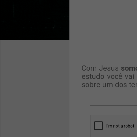
Com Jesus
somo
estudo você va
sobre um dos te