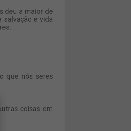
s deu a maior de
a salvação e vida
res.
do que nós seres
 outras coisas em