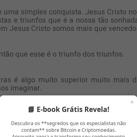
 uma simples conquista. Jesus Cristo no
tas e triunfos que é a nossa tão sonhad
 em Jesus Cristo somos mais que vencedo
tão que esse é o triunfo dos triunfos.
ras é algo muito superior muito mais 
s imaginar.
×
📘 E-book Grátis Revela!
a própria, carro, casar ter filhos dentre
mo.
Descubra os **segredos que os especialistas não
contam** sobre Bitcoin e Criptomoedas.
Aproveite agora e transforme seu conhecimento