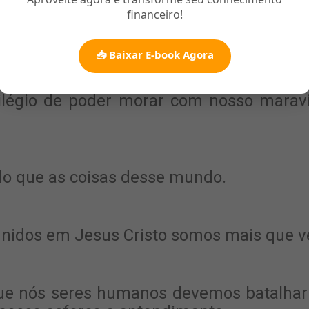
financeiro!
sso é passageiro, é uma alegria momentân
📥 Baixar E-book Agora
lvação, vida eterna ser perdoado pelo no
vilégio de poder morar com nosso marav
do que as coisas desse mundo.
 unidos em Jesus Cristo somos mais que 
que nós seres humanos devemos batalhar 