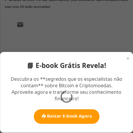
esse novo CD serão anunciadas!
C
o
m
×
e
📘 E-book Grátis Revela!
n
Descubra os **segredos que os especialistas não
t
contam** sobre Bitcoin e Criptomoedas.
á
Aproveite agora e transforme seu conhecimento
r
financeiro!
i
o
📥 Baixar E-book Agora
s