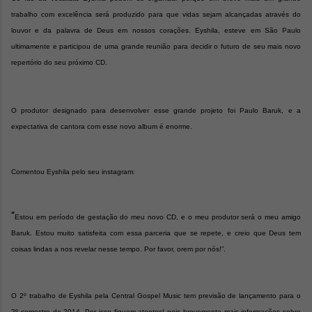
trabalho com excelência será produzido para que vidas sejam alcançadas através do
louvor e da palavra de Deus em nossos corações. Eyshila, esteve em São Paulo
ultimamente e participou de uma grande reunião para decidir o futuro de seu mais novo
repertório do seu próximo CD.
O produtor designado para desenvolver esse grande projeto foi Paulo Baruk, e a
expectativa de cantora com esse novo album é enorme.
Comentou Eyshila pelo seu instagram:
“
Estou em período de gestação do meu novo CD, e o meu produtor será o meu amigo
Baruk. Estou muito satisfeita com essa parceria que se repete, e creio que Deus tem
coisas lindas a nos revelar nesse tempo. Por favor, orem por nós!”.
O 2º trabalho de Eyshila pela Central Gospel Music tem previsão de lançamento para o
2º semestre de 2014. Por isso fiquem atentos! pois brevemente mais informações sobre