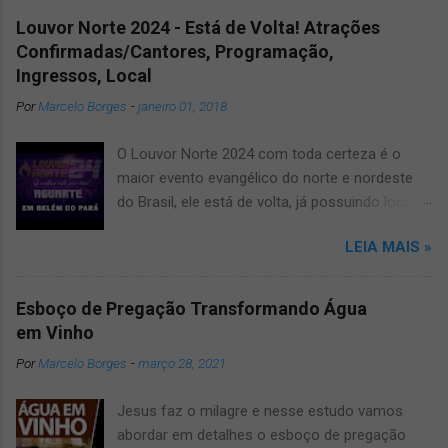
Louvor Norte 2024 - Está de Volta! Atrações
Confirmadas/Cantores, Programação,
Ingressos, Local
Por
Marcelo Borges
-
janeiro 01, 2018
O Louvor Norte 2024 com toda certeza é o
maior evento evangélico do norte e nordeste
do Brasil, ele está de volta, já possuindo local
confirmado para o grande evento, será no
LEIA MAIS »
novíssimo estádio Mangueirão. Informamos
que devido a pandemia um dos maiores
festivais de musicas evangélicas teve que dar
Esboço de Pregação Transformando Água
uma pausa, mas agora voltará a todo vapor,
em Vinho
por isso fique ligado, salve e compartilhe com
Por
Marcelo Borges
-
março 28, 2021
os amigos este artigo que aqui mesmo,
manteremos vocês muito bem informados
Jesus faz o milagre e nesse estudo vamos
sobre o louvor norte 2024 um dos maiores
abordar em detalhes o esboço de pregação
eventos gospel do Brasil. O Louvor norte ano