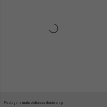
e
n
t
á
r
i
o
s
Postagens mais visitadas deste blog