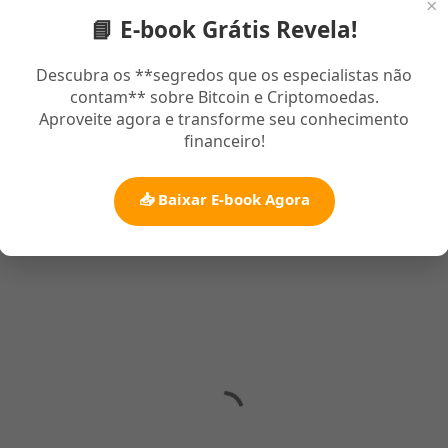
×
📘 E-book Grátis Revela!
Descubra os **segredos que os especialistas não
ª Novela Gospel da Record Estréia Em Março
contam** sobre Bitcoin e Criptomoedas.
Aproveite agora e transforme seu conhecimento
financeiro!
📥 Baixar E-book Agora