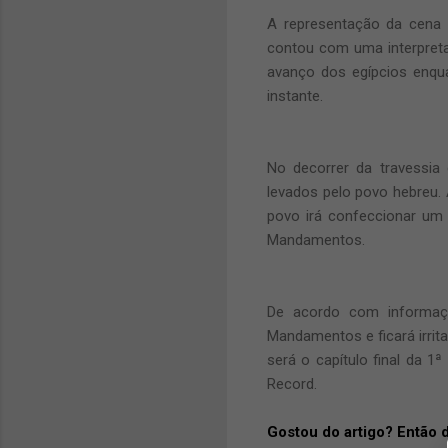
A representação da cena
contou com uma interpre
avanço dos egípcios enqu
instante
.
No decorrer
d
a travessia
levados pelo
povo
hebreu. 
povo irá confeccionar um
Mandamentos.
De acordo com informaçõ
Mandamentos e ficará
irri
será o capítulo final da
1ª
Record.
Gostou do artigo? Então 