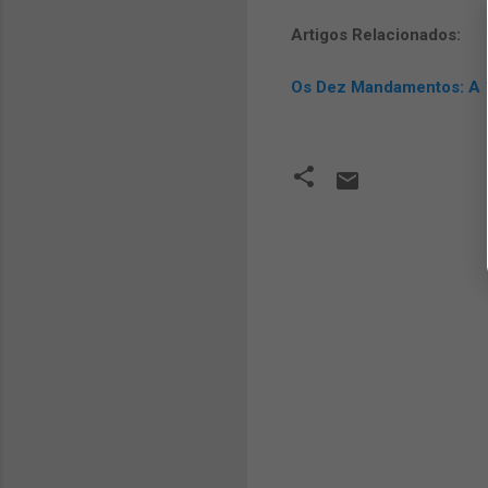
Artigos Relacionados:
Os Dez Mandamentos: A 1
C
o
m
e
n
t
á
r
i