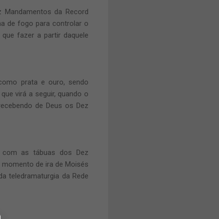
z Mandamentos
da Record
una de fogo para
controlar
o
ue fazer a partir daquele
 como prata e ouro, sendo
que virá a seguir, quando o
 recebendo de Deus os Dez
 com as tábuas d
os
Dez
O momento de ira de Moisés
da teledramaturgia da
Rede