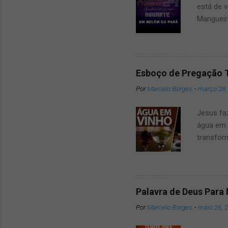
está de v
Mangueir
que dar u
amigos e
2024 um 
surpresa
Esboço de Pregação 
belém Po
Por
Marcelo Borges
-
março 28,
das Atra
conosco 
Jesus fa
mai...
água em 
transfor
verdadei
jesus tr
Esse mil
gostaria
Palavra de Deus Para
sagradas
Por
Marcelo Borges
-
maio 26, 
Jesus e 
primeira 