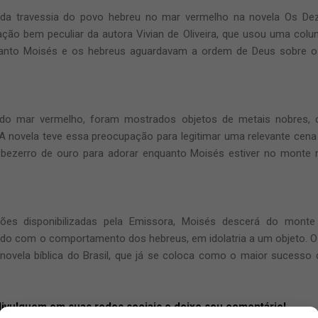
da travessia do povo hebreu no mar vermelho
na novela
Os De
tação
bem
peculiar
da autora Vivian de Oliveira, que usou uma col
anto Moisés e os hebreus aguardavam a ordem de Deus sobre o q
do mar vermelho
, foram mostrados objetos de metais nobres,
A novela teve ess
a
preocupação
para legitimar uma
relevante
cena 
 bezerro de ouro para adorar enquanto Moisés estiver no monte
es disponibilizadas pela
Emissora
, Moisés descerá do monte
tado
com o comportamento dos hebreus, em idolatria a um objeto. 
novela
bíblica do Brasil
, que já se coloca como o maior sucesso 
divulguem em suas redes sociais e deixe seu comentário!