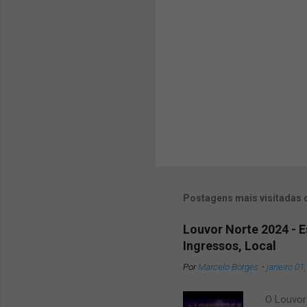
o
s
Postagens mais visitadas 
Louvor Norte 2024 - 
Ingressos, Local
Por
Marcelo Borges
-
janeiro 01
O Louvor 