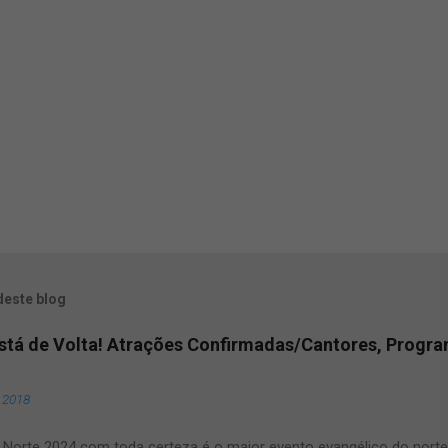
deste blog
Está de Volta! Atrações Confirmadas/Cantores, Progr
, 2018
Norte 2024 com toda certeza é o maior evento evangélico do norte e