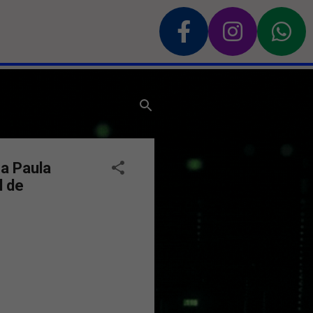
a Paula
l de