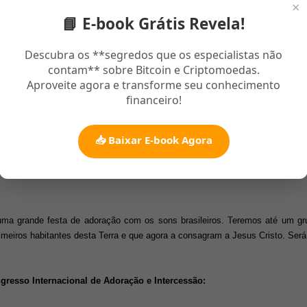
×
es serão pessoas experimentadas e comprometidas com a cura do Brasil. Os mi
📘 E-book Grátis Revela!
evengélica comprovada em cada região do Brasil. Alguns deles eram ar
 sucesso com os ritmos da sua região. Hoje adoram exclusivamente ao noss
Descubra os **segredos que os especialistas não
contam** sobre Bitcoin e Criptomoedas.
Aproveite agora e transforme seu conhecimento
financeiro!
📥 Baixar E-book Agora
 uma grande festa de adoração com os sons brasileiros. Teremos até um g
meiros habitantes desta Terra e que agora a consagram a Jesus Cristo. Será
resso Internacional de Adoração e Intercessão: