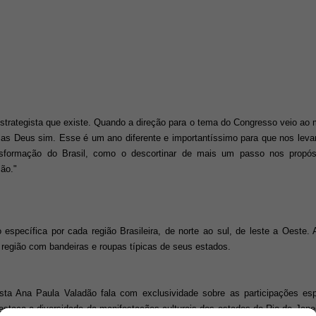
estrategista que existe. Quando a direção para o tema do Congresso veio ao
as Deus sim. Esse é um ano diferente e importantíssimo para que nos leva
formação do Brasil, como o descortinar de mais um passo nos propó
ção."
pecífica por cada região Brasileira, de norte ao sul, de leste a Oeste.
 região com bandeiras e roupas típicas de seus estados.
lista Ana Paula Valadão fala com exclusividade sobre as participações es
 destaca a diversidade da manifestações culturais dos estados do Rio de Jan