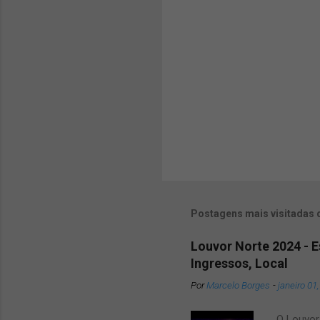
i
o
s
Postagens mais visitadas 
Louvor Norte 2024 - 
Ingressos, Local
Por
Marcelo Borges
-
janeiro 01
O Louvor 