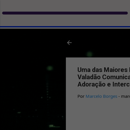
Uma das Maiores B
Valadão Comunica
Adoração e Inter
Por
Marcelo Borges
-
mar