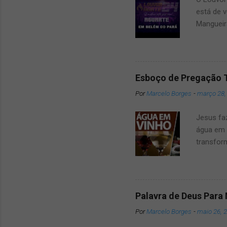
está de v
Mangueir
que dar u
amigos e
2024 um 
surpresa
Esboço de Pregação 
belém Po
Por
Marcelo Borges
-
março 28,
das Atra
conosco 
Jesus fa
mai...
água em 
transfor
verdadei
jesus tr
Esse mil
gostaria
Palavra de Deus Para
sagradas
Por
Marcelo Borges
-
maio 26, 
Jesus e 