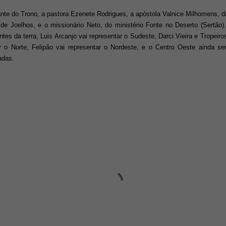
nte do Trono, a pastora Ezenete Rodrigues, a apóstola Valnice Milhomens,
l de Joelhos, e o missionário Neto, do ministério Fonte no Deserto (Sertão)
ntes da terra, Luis Arcanjo vai representar o Sudeste, Darci Vieira e Tropeir
ar o Norte, Felipão vai representar o Nordeste, e o Centro Oeste ainda s
adas.