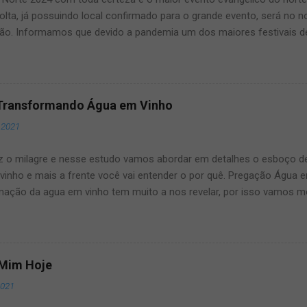
olta, já possuindo local confirmado para o grande evento, será no 
ão. Informamos que devido a pandemia um dos maiores festivais d
ma pausa, mas agora voltará a todo vapor, por isso fique ligado, s
ste artigo que aqui mesmo, manteremos vocês muito bem informad
dos maiores eventos gospel do Brasil. O Louvor norte ano após ano
s, por isso fique conosco que manteremos vocês atualizados! Vej
Transformando Água em Vinho
rém qualquer novidade sobre o assunto manteremos vocês bem in
 2021
ções Confirmadas, Cantores, Programação, Ingressos e local do even
até o final deste artigo que manteremos vocês muito bem informa
z o milagre e nesse estudo vamos abordar em detalhes o esboço 
vinho e mais a frente você vai entender o por quê. Pregação Água
mação da agua em vinho tem muito a nos revelar, por isso vamos m
ro milagre de Jesus e o que podemos aprender com isso. Nesse es
ansforma água em vinho, fizemos esse estudo com muito carinho bas
agre do nosso Deus é de extrema importância para abordarmos aqui
mos de sabersua opinião nos comentários abaixo dessa passagem m
 Mim Hoje
. Na Bíblia sagrada em joão 2 relata que haveria um casamento em c
2021
seus discipulos foram convidados para a cerimonia. Aqui nessa pa