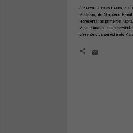
O pastor Gustavo Bessa, o Dia
Medeiros, do Ministério Brasi
representar os primeiros habita
Mylla Karvalho vai represent
presente o cantor Atilando Mur
C
o
m
e
n
t
á
r