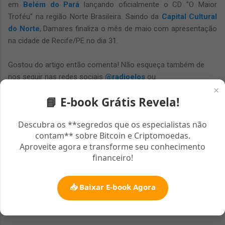
em
Belém do Pará
lançando oficialmente o CD "O Maior
Troféu" na região Norte Brasileira. Saindo da
Capital Cultural
do Norte
, Damares finaliza o mês de maio com apresentação
na cidade de Recife/PE no dia 31.
Gostou do artigo então comenta! Não esqueça também de
nos seguir nas redes sociais
@radioelos
ou
×
Facebook.com/radioelos
-->
📘 E-book Grátis Revela!
Descubra os **segredos que os especialistas não
contam** sobre Bitcoin e Criptomoedas.
Aproveite agora e transforme seu conhecimento
financeiro!
📥 Baixar E-book Agora