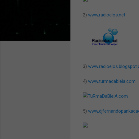
2)
www.radioelos.net
3)
www.radioelos.blogspot.
4)
www.turmadableia.com
5)
www.djfernandopankadao