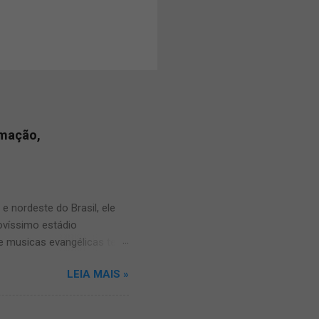
amação,
 nordeste do Brasil, ele
novíssimo estádio
e musicas evangélicas teve
alve e compartilhe com os
LEIA MAIS »
os sobre o louvor norte
 vinha trazendo muitas
a Também: ● carro som