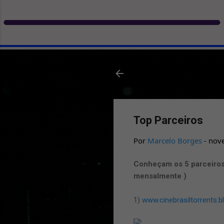
Top Parceiros
Por
Marcelo Borges
-
nov
Conheçam os 5 parceiros 
mensalmente )
1)
www.cinebrasiltorrents.