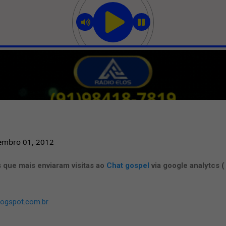
Pular para o conteúdo principal
embro 01, 2012
que mais enviaram visitas ao
Chat gospel
via google analytcs (
blogspot.com.br