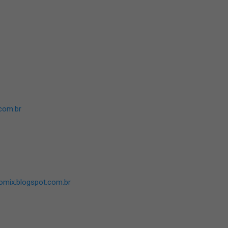
com.br
mix.blogspot.com.br