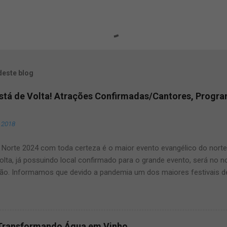
deste blog
Está de Volta! Atrações Confirmadas/Cantores, Progr
, 2018
Norte 2024 com toda certeza é o maior evento evangélico do norte e
olta, já possuindo local confirmado para o grande evento, será no 
ão. Informamos que devido a pandemia um dos maiores festivais d
ma pausa, mas agora voltará a todo vapor, por isso fique ligado, s
ste artigo que aqui mesmo, manteremos vocês muito bem informad
dos maiores eventos gospel do Brasil. O Louvor norte ano após ano
s, por isso fique conosco que manteremos vocês atualizados! Vej
Transformando Água em Vinho