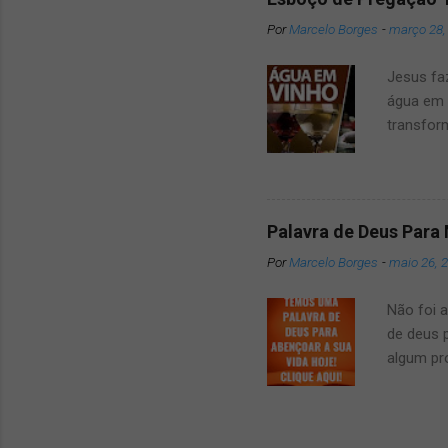
belém Po
Por
Marcelo Borges
-
março 28,
das Atra
conosco 
Jesus fa
mai...
água em 
transfor
verdadei
jesus tr
Esse mil
gostaria
Palavra de Deus Para
sagradas
Por
Marcelo Borges
-
maio 26, 
Jesus e 
primeira 
Não foi 
fundament
de deus 
algum pro
palavra 
em diante
dela, e 