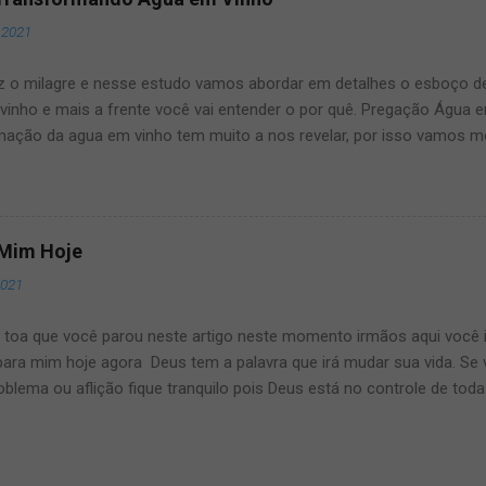
rém qualquer novidade sobre o assunto manteremos vocês bem in
 2021
ções Confirmadas, Cantores, Programação, Ingressos e local do even
até o final deste artigo que manteremos vocês muito bem informa
z o milagre e nesse estudo vamos abordar em detalhes o esboço 
vinho e mais a frente você vai entender o por quê. Pregação Água
mação da agua em vinho tem muito a nos revelar, por isso vamos m
ro milagre de Jesus e o que podemos aprender com isso. Nesse es
ansforma água em vinho, fizemos esse estudo com muito carinho bas
agre do nosso Deus é de extrema importância para abordarmos aqui
mos de sabersua opinião nos comentários abaixo dessa passagem m
 Mim Hoje
. Na Bíblia sagrada em joão 2 relata que haveria um casamento em c
2021
seus discipulos foram convidados para a cerimonia. Aqui nessa pa
lição, de que adianta a festa ter tudo, mas não ter Jesus, para que 
a toa que você parou neste artigo neste momento irmãos aqui você 
al...
para mim hoje agora Deus tem a palavra que irá mudar sua vida. S
blema ou aflição fique tranquilo pois Deus está no controle de tod
para você. Palavra de Deus Para Mim Neste Momento A Palavra de D
 que a filha de Jairo estava muito doente e que para os homens era 
a mesma estava a beira da morte. Porém, Jairo foi até Jesus mesm