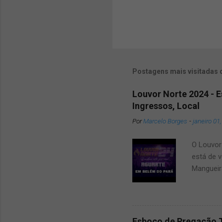
Postagens mais visitadas 
Louvor Norte 2024 - 
Ingressos, Local
Por
Marcelo Borges
-
janeiro 01
O Louvor 
está de v
Mangueir
que dar u
amigos e
2024 um 
surpresa
Esboço de Pregação 