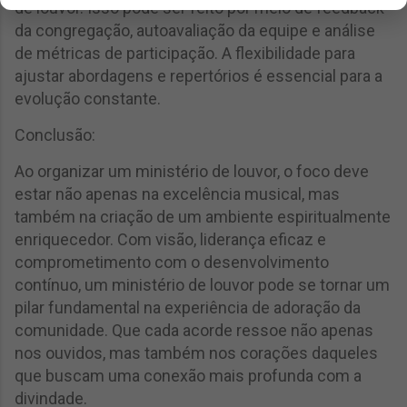
de louvor. Isso pode ser feito por meio de feedback
da congregação, autoavaliação da equipe e análise
de métricas de participação. A flexibilidade para
ajustar abordagens e repertórios é essencial para a
evolução constante.
Conclusão:
Ao organizar um ministério de louvor, o foco deve
estar não apenas na excelência musical, mas
também na criação de um ambiente espiritualmente
enriquecedor. Com visão, liderança eficaz e
comprometimento com o desenvolvimento
contínuo, um ministério de louvor pode se tornar um
pilar fundamental na experiência de adoração da
comunidade. Que cada acorde ressoe não apenas
nos ouvidos, mas também nos corações daqueles
que buscam uma conexão mais profunda com a
divindade.