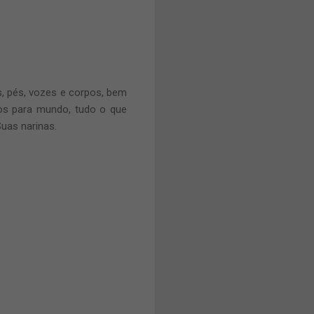
, pés, vozes e corpos, bem
s para mundo, tudo o que
uas narinas.