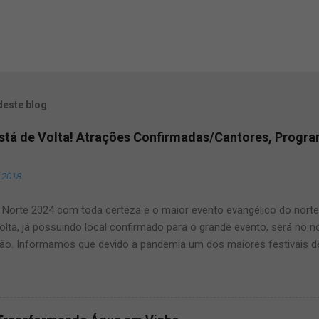
deste blog
Está de Volta! Atrações Confirmadas/Cantores, Progr
, 2018
Norte 2024 com toda certeza é o maior evento evangélico do norte e
olta, já possuindo local confirmado para o grande evento, será no 
ão. Informamos que devido a pandemia um dos maiores festivais d
ma pausa, mas agora voltará a todo vapor, por isso fique ligado, s
ste artigo que aqui mesmo, manteremos vocês muito bem informad
dos maiores eventos gospel do Brasil. O Louvor norte ano após ano
s, por isso fique conosco que manteremos vocês atualizados! Vej