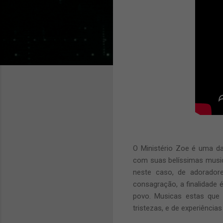
O Ministério Zoe é uma d
com suas belíssimas musica
neste caso, de adoradore
consagração, a finalidade
povo. Musicas estas que s
tristezas, e de experiência