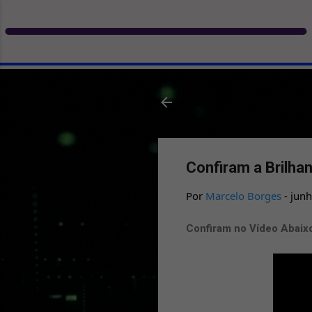
Confiram a Brilha
Por
Marcelo Borges
-
junh
Confiram no Vídeo Abaix