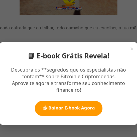
cada estrada que eu trilhar, todo caminho que eu escolher, a tua mã
×
📘 E-book Grátis Revela!
Descubra os **segredos que os especialistas não
contam** sobre Bitcoin e Criptomoedas.
Aproveite agora e transforme seu conhecimento
financeiro!
📥 Baixar E-book Agora