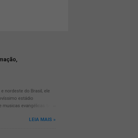
amação,
 nordeste do Brasil, ele
novíssimo estádio
e musicas evangélicas teve
alve e compartilhe com os
LEIA MAIS »
os sobre o louvor norte
 vinha trazendo muitas
a Também: ● carro som