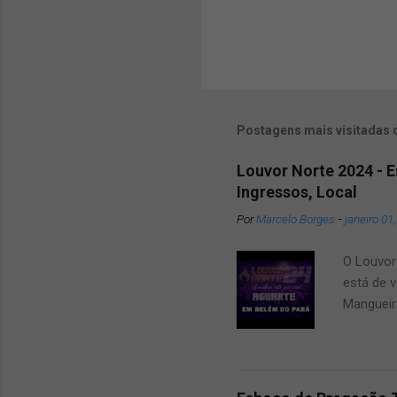
Postagens mais visitadas 
Louvor Norte 2024 - 
Ingressos, Local
Por
Marcelo Borges
-
janeiro 01
O Louvor 
está de v
Mangueir
que dar u
amigos e
2024 um 
surpresa