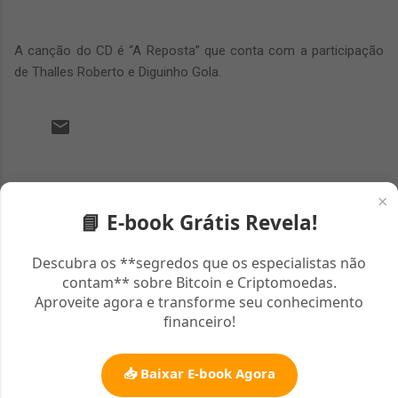
A canção do CD é “A Reposta” que conta com a participação
de Thalles Roberto e Diguinho Gola.
C
o
×
📘 E-book Grátis Revela!
m
e
Descubra os **segredos que os especialistas não
n
contam** sobre Bitcoin e Criptomoedas.
t
Aproveite agora e transforme seu conhecimento
á
financeiro!
r
i
📥 Baixar E-book Agora
o