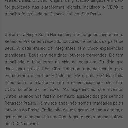
Praise, Daniel. O vídeo, original da gravação lançada em DVD,
foi publicado nas plataformas digitais, incluindo o VEVO,
o
trabalho foi
gravado no Citibank Hall, em São Paulo.
Coforme a Bispa Sonia Hernandes, líder do grupo, neste ano o
Renascer Praise tem recebido louvores tremendos da parte de
Deus. A cada ensaio os integrantes tem vivido experiências
grandiosas. “Deus tem nos dado louvores tremendos. Ele tem
trabalhado e feito jorrar na vida de cada um. Eu diria que
daria para gravar três CDs. Estamos nos dedicando para
entregarmos o melhor! É tudo por Ele e para Ele.” Ela ainda
falou sobre o relacionamento e experiências que eles tem
vivido durante as reuniões. “As experiências que vivemos
juntos há anos nos fazem ser muito agradecidos por sermos
Renascer Praise. Há muitos anos, nós somos marcados pelos
louvores do Praise. Então, não é que a gente só canta e toca, a
gente tem a nossa vida nos CDs. A gente tem a nossa história
nos CDs”, declara.