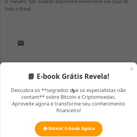
O Trabalho “IDE” estarão disponíveis brevemente nas lojas de
todo o Brasil.
C
o
×
📘 E-book Grátis Revela!
m
e
Descubra os **segredos que os especialistas não
n
contam** sobre Bitcoin e Criptomoedas.
t
Aproveite agora e transforme seu conhecimento
á
financeiro!
r
i
📥 Baixar E-book Agora
o