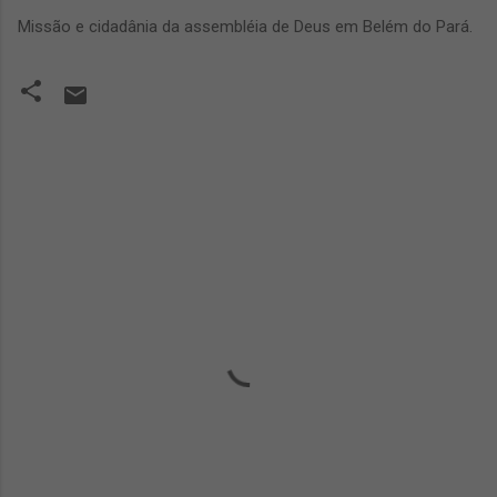
Missão e cidadânia da assembléia de Deus em Belém do Pará.
C
o
m
e
n
t
á
r
i
o
s