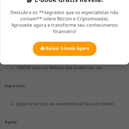
Descubra os **segredos que os especialistas não
contam** sobre Bitcoin e Criptomoedas.
Aproveite agora e transforme seu conhecimento
financeiro!
1 carro e 1 moto zero km;
📥 Baixar E-book Agora
1 passagem aérea com acompanhante ida e volta para
Fortaleza;
1000,00 reais em dinheiro que podem ser seu.
Ingressos:
Bigben e templos da assembléia de Deus em Belém.
Apoio: