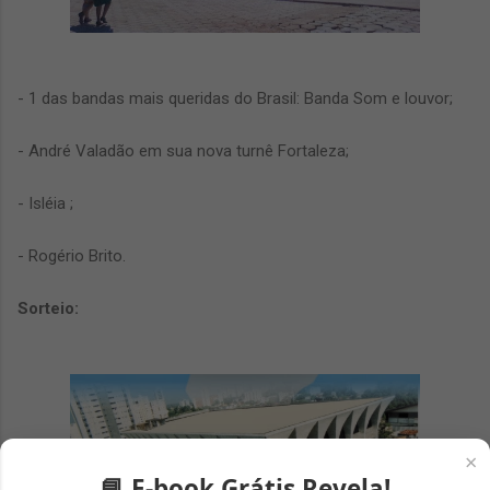
- 1 das bandas mais queridas do Brasil: Banda Som e louvor;
- André Valadão em sua nova turnê Fortaleza;
- Isléia ;
- Rogério Brito.
Sorteio:
×
📘 E-book Grátis Revela!