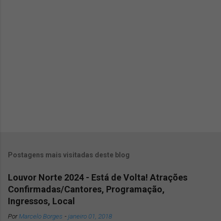
á
r
i
o
s
P
o
s
Postagens mais visitadas deste blog
t
a
Louvor Norte 2024 - Está de Volta! Atrações
r
u
Confirmadas/Cantores, Programação,
m
Ingressos, Local
c
Por
Marcelo Borges
-
janeiro 01, 2018
o