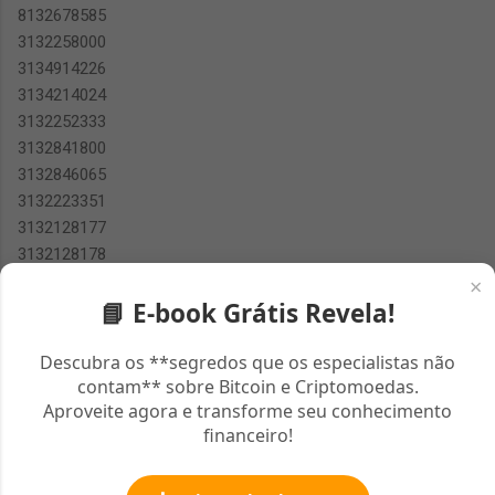
8132678585
3132258000
3134914226
3134214024
3132252333
3132841800
3132846065
3132223351
3132128177
3132128178
2122540625
×
📘 E-book Grátis Revela!
3132223351
2122540625
3132223351
Descubra os **segredos que os especialistas não
contam** sobre Bitcoin e Criptomoedas.
2122540625
Aproveite agora e transforme seu conhecimento
8132217707
financeiro!
2134518623
2126881007
2134135960