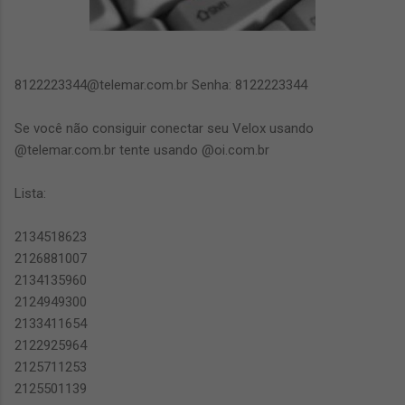
8122223344@telemar.com.br Senha: 8122223344
Se você não consiguir conectar seu Velox usando
@telemar.com.br tente usando @oi.com.br
Lista:
2134518623
2126881007
2134135960
2124949300
2133411654
2122925964
2125711253
2125501139