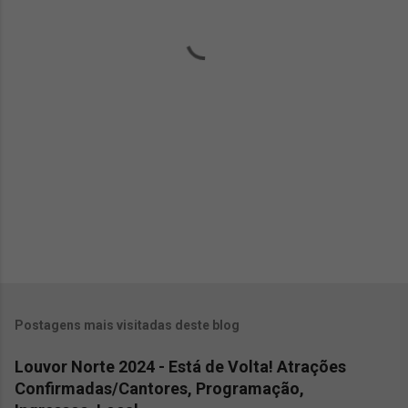
á
r
i
o
s
Postagens mais visitadas deste blog
Louvor Norte 2024 - Está de Volta! Atrações
Confirmadas/Cantores, Programação,