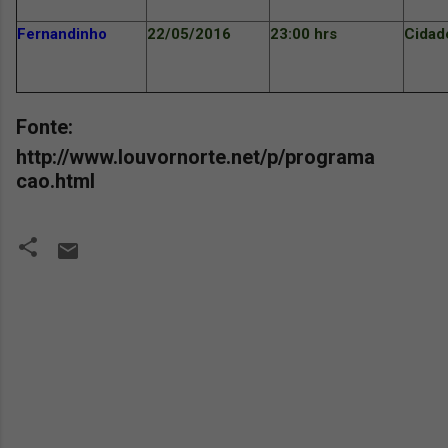
Fernandinho
22/05/2016
23:00 hrs
Cidade
Fonte:
http://www.louvornorte.net/p/programa
cao.html
C
o
m
e
n
t