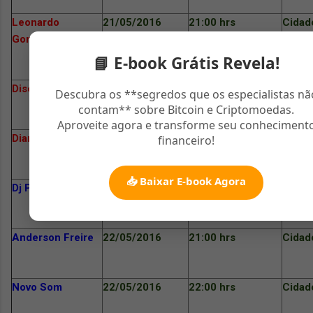
Leonardo
21/05/2016
21:00 hrs
Cidade
Gonçalves
📘 E-book Grátis Revela!
Discopraise
21/05/2016
22:00 hrs
Cidade
Descubra os **segredos que os especialistas nã
contam** sobre Bitcoin e Criptomoedas.
Aproveite agora e transforme seu conheciment
Diante do Trono
21/05/2016
23:00 hrs
Cidade
financeiro!
📥 Baixar E-book Agora
Dj PV
22/05/2016
20:00 hrs
Cidade
Anderson Freire
22/05/2016
21:00 hrs
Cidade
Novo Som
22/05/2016
22:00 hrs
Cidade