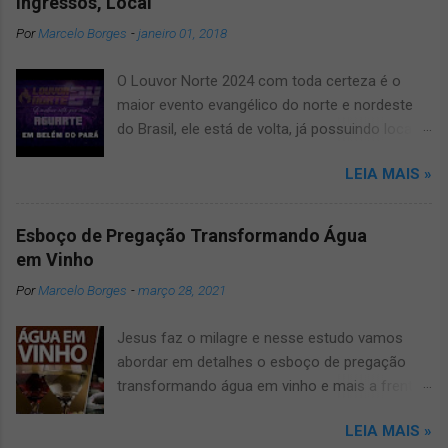
Ingressos, Local
Por
Marcelo Borges
-
janeiro 01, 2018
O Louvor Norte 2024 com toda certeza é o
maior evento evangélico do norte e nordeste
do Brasil, ele está de volta, já possuindo local
confirmado para o grande evento, será no
LEIA MAIS »
novíssimo estádio Mangueirão. Informamos
que devido a pandemia um dos maiores
festivais de musicas evangélicas teve que dar
Esboço de Pregação Transformando Água
uma pausa, mas agora voltará a todo vapor,
em Vinho
por isso fique ligado, salve e compartilhe com
Por
Marcelo Borges
-
março 28, 2021
os amigos este artigo que aqui mesmo,
manteremos vocês muito bem informados
Jesus faz o milagre e nesse estudo vamos
sobre o louvor norte 2024 um dos maiores
abordar em detalhes o esboço de pregação
eventos gospel do Brasil. O Louvor norte ano
transformando água em vinho e mais a frente
após ano vinha trazendo muitas surpresas, por
você vai entender o por quê. Pregação Água
isso fique conosco que manteremos vocês
LEIA MAIS »
em Vinho A pregação sobre transformação da
atualizados! Veja Também: ● carro som belém