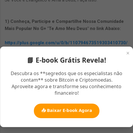
1) Conheça, Participe e Compartilhe Nossa Comunidade
Mais Popular No G+ "Te Amo Meu Deus" no link Abaixo:
https://plus.google.com/u/0/b/110794673519303410730/
communities/103605635901843360632
×
📘 E-book Grátis Revela!
Descubra os **segredos que os especialistas não
2) Adicione o WhatsApp Oficial da Comunidade "Te Amo
contam** sobre Bitcoin e Criptomoedas.
Meu Deus" e peça para entrar no Grupo. Vagas Limitadas!
Aproveite agora e transforme seu conhecimento
financeiro!
zapzap:
(091) 98418-7819
📥 Baixar E-book Agora
A Paz do Senhor Jesus!