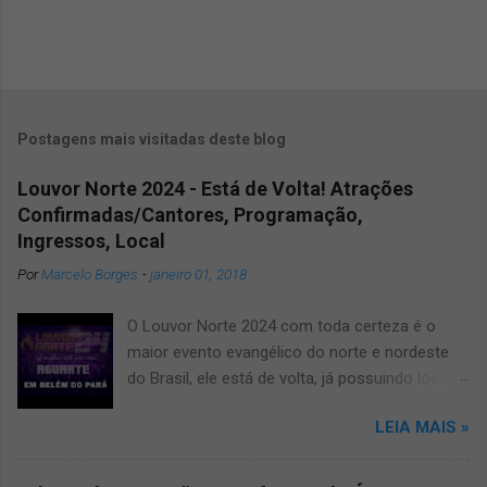
Postagens mais visitadas deste blog
Louvor Norte 2024 - Está de Volta! Atrações
Confirmadas/Cantores, Programação,
Ingressos, Local
Por
Marcelo Borges
-
janeiro 01, 2018
O Louvor Norte 2024 com toda certeza é o
maior evento evangélico do norte e nordeste
do Brasil, ele está de volta, já possuindo local
confirmado para o grande evento, será no
LEIA MAIS »
novíssimo estádio Mangueirão. Informamos
que devido a pandemia um dos maiores
festivais de musicas evangélicas teve que dar