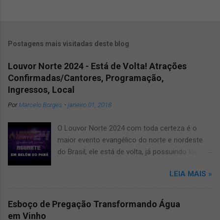
Postagens mais visitadas deste blog
Louvor Norte 2024 - Está de Volta! Atrações
Confirmadas/Cantores, Programação,
Ingressos, Local
Por
Marcelo Borges
-
janeiro 01, 2018
O Louvor Norte 2024 com toda certeza é o
maior evento evangélico do norte e nordeste
do Brasil, ele está de volta, já possuindo local
confirmado para o grande evento, será no
LEIA MAIS »
novíssimo estádio Mangueirão. Informamos
que devido a pandemia um dos maiores
festivais de musicas evangélicas teve que dar
Esboço de Pregação Transformando Água
uma pausa, mas agora voltará a todo vapor,
em Vinho