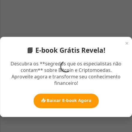
C
o
m
e
n
×
📘 E-book Grátis Revela!
t
á
Descubra os **segredos que os especialistas não
r
contam** sobre Bitcoin e Criptomoedas.
i
Aproveite agora e transforme seu conhecimento
financeiro!
o
s
📥 Baixar E-book Agora