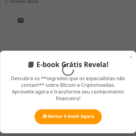
5. Primeiro Amor
C
o
m
×
e
📘 E-book Grátis Revela!
n
t
Descubra os **segredos que os especialistas não
contam** sobre Bitcoin e Criptomoedas.
á
Aproveite agora e transforme seu conhecimento
r
financeiro!
i
o
📥 Baixar E-book Agora
s