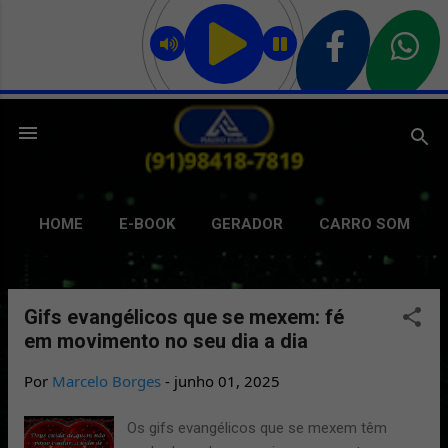
Pular para o conteúdo principal
HOME
E-BOOK
GERADOR
CARRO SOM
GRAVAÇÃO
DELIVERY
GIFS
MAIS…
BATE PAPO
Gifs evangélicos que se mexem: fé
P
em movimento no seu dia a dia
o
s
Por
Marcelo Borges
-
junho 01, 2025
t
Os gifs evangélicos que se mexem têm
a