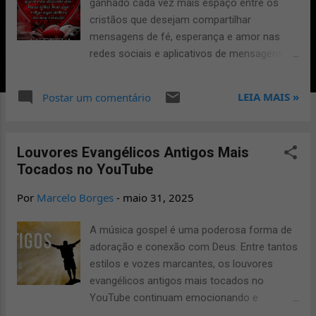
ganhado cada vez mais espaço entre os
g
cristãos que desejam compartilhar
mensagens de fé, esperança e amor nas
e
redes sociais e aplicativos de mensagens.
n
Com formatos animados, esses gifs tocam
s
corações e transmitem valores cristãos de
LEIA MAIS »
Postar um comentário
forma leve, moderna e acessível. A seguir,
veja as melhores opções de gifs
evangélicos organizados por categorias.
Louvores Evangélicos Antigos Mais
Gifs evangélicos para WhatsApp O
Tocados no YouTube
WhatsApp é uma das plataformas mais
utilizadas pelos cristãos para evangelizar e
Por
Marcelo Borges
-
maio 31, 2025
fortalecer amizades. Os gifs evangélicos
para WhatsApp são ideais para compartilhar
A música gospel é uma poderosa forma de
mensagens de motivação, versículos
adoração e conexão com Deus. Entre tantos
bíblicos e bênçãos diárias. Você pode enviar
estilos e vozes marcantes, os louvores
gifs animados com palavras de conforto,
evangélicos antigos mais tocados no
louvores, ou até mesmo gifs com imagens
YouTube continuam emocionando e
de Jesus e frases inspiradoras. Eles
impactando milhões de vidas. Neste artigo,