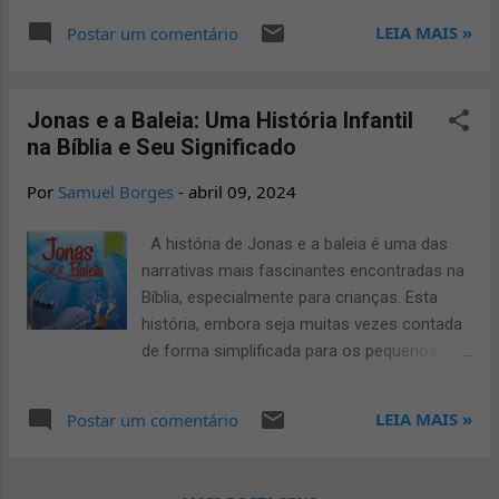
dos...
pelo ciclo da água por meio de instalações
LEIA MAIS »
Postar um comentário
artísticas e óculos de realidade virtual, com
mostra de cinema ambiental. Essa é a
proposta da exposição itinerante “Olho
Jonas e a Baleia: Uma História Infantil
D’Água – Artes Líquidas e Águas Visuais”,
na Bíblia e Seu Significado
que estará no município de Barcarena (PA),
na EMEIF Checralla Salim Khayat, entre os
Por
Samuel Borges
-
abril 09, 2024
dias 16 e 19 de agosto. Na sexta (16/8) e na
segunda (19/8), a programação será restrita
A história de Jonas e a baleia é uma das
a escolas, mediante agendamento. No
narrativas mais fascinantes encontradas na
sábado (17/8) e no domingo (18/8), a
Bíblia, especialmente para crianças. Esta
exposição ficará aberta ao público em geral
história, embora seja muitas vezes contada
das 16h às 20h. Haverá exibição de curtas
de forma simplificada para os pequenos,
metragens ambientais, na “Mostra Cine ao
carrega consigo profundas lições espirituais
Ar Livre”, que acontece sábado e domingo
e morais que são relevantes até hoje.
LEIA MAIS »
Postar um comentário
(dias 17/8 e 18/8), às 20h. A entrada é
Vamos explorar a história de Jonas e a
gratuita. O projeto “Olho D'água” é viabilizado
baleia de uma maneira adequada para
por meio da Lei Federal de Incentivo à C...
crianças e também examinar seu significado