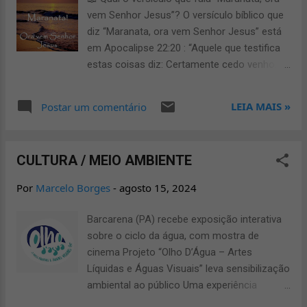
Versículo sobre a volta de Jesus em
vem Senhor Jesus”? O versículo bíblico que
Apocalipse "Eis que vem com as nuvens, e
diz “Maranata, ora vem Senhor Jesus” está
todo olho o verá, até mesmo os que o
em Apocalipse 22:20 : “Aquele que testifica
traspassaram; e todas as trib...
estas coisas diz: Certamente cedo venho.
Amém. Ora vem, Senhor Jesus .”
(Apocalipse 22:20 – Almeida Revista e
LEIA MAIS »
Postar um comentário
Corrigida) Ainda que o termo “Maranata” não
apareça diretamente neste versículo, ele
expressa exatamente essa ideia: "Vem,
CULTURA / MEIO AMBIENTE
Senhor Jesus" . 🕊️ O que significa
“Maranata”? Maranata é uma palavra
Por
Marcelo Borges
-
agosto 15, 2024
aramaica que significa "O Senhor vem" ou
"Ora, vem Senhor" . Está registrada em 1
Barcarena (PA) recebe exposição interativa
Coríntios 16:22 : “Se alguém não ama o
sobre o ciclo da água, com mostra de
Senhor, seja anátema. Maranata. ” É uma
cinema Projeto “Olho D’Água – Artes
expressão de expectativa e fé, muito usada
Líquidas e Águas Visuais” leva sensibilização
nas primeiras igrejas cristãs. 🎵 Louvor e
ambiental ao público Uma experiência
Hino “Maranata, Ora Vem Senhor Jesus” Um
interativa e única que faz o visitante viajar